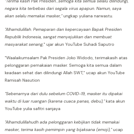
"Terima kasih Pak Presiden…semoga kita semua selalu dilindungi,
negara kita terbebas dari segala virus apapun. Namun, saya
akan selalu memakai masker,"
ungkap yuliana narwastu.
"Alhamdulillah. Pemaparan dan kepercayaan Bapak Presiden
Republik Indonesia, sangat menyejukkan dan membuat
masyarakat senang,
" ujar akun YouTube Suhadi Saputro
"Waalaikumsalam Pak Presiden Joko Widodo, terimakasih atas
pelonggaran pemakaian masker. Semoga kita semua dalam
keadaan sehat dan dilindungi Allah SWT," ucap akun YouTube
Ramisah Nasution
"Sebenarnya dari dulu sebelum COVID-19, masker itu dipakai
waktu di luar ruangan (karena cuaca panas, debu),"
kata akun
YouTube yulia safitri sanjaya
"Alhamdulillahudh ada pelonggaran kebijkan tidak memakai
masker, terima kasih pemimpin yang bijaksana (emoji),"
ucap