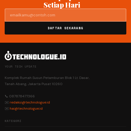
Setiap Hari
DAFTAR SEKARANG
YOUR TECH UPDATE
Komplek Rumah Susun Petamburan Blok 1 Lt. Dasar,
Tanah Abang, Jakarta Pusat 10260
📞 087878477366
✉️
redaksi@technologue.id
✉️
hai@technologue.id
KATEGORI