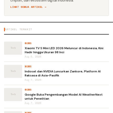
chipset, dan ekosistem digital Indonesia.
LIHAT SEMUA ARTIKEL →
ARTIKEL TERKAIT
NEWS
Xiaomi TV S Mini LED 2026 Meluncur di Indonesia, Kini
Hadir hingga Ukuran 98 Inci
Aug 6, 2026
NEWS
Indosat dan NVIDIA Luncurkan Zankore, Platform AI
Raksasa di Asia-Pasifik
Aug 7, 2026
NEWS
Google Buka Pengembangan Model AI WeatherNext
untuk Penelitian
Aug 7, 2026
NEWS