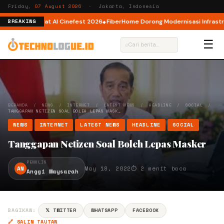
Friday,
07 August 2026
· Jakarta, Indonesia
ator AI lewat AI Cinefest 2026
FiberHome Dorong Modernisasi Infrastruktu
BREAKING
☰
⌕
BERANDA
/
NEWS
/
INTERNET
/
LATEST NEWS
/
HEADLINE
/
SOCIAL
/
TANGGAPAN NETIZEN SOAL BOLEH LEPAS MASK…
NEWS
INTERNET
LATEST NEWS
HEADLINE
SOCIAL
Tanggapan Netizen Soal Boleh Lepas Masker
PENULIS
AN
May 18, 2022
⏱ 2 menit baca
Anggi Maysarah
BAGIKAN:
𝕏 TWITTER
WHATSAPP
FACEBOOK
🔗 SALIN TAUTAN