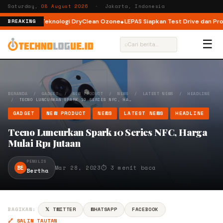
Saturday,
08 August 2026
· Jakarta, Indonesia
oad dengan Teknologi DryClean Ozone
LEPAS Siapkan Test Drive dan Progra
BREAKING
☰
⌕
BERANDA
/
GADGET
/
NEW PRODUCT
/
NEWS
/
LATEST NEWS
/
HEADLINE
/
TECNO LUNCURKAN SPARK 10 SERIES NFC, HA…
GADGET
NEW PRODUCT
NEWS
LATEST NEWS
HEADLINE
Tecno Luncurkan Spark 10 Series NFC, Harga
Mulai Rp1 Jutaan
PENULIS
BE
Mar 28, 2023
⏱ 3 menit baca
Bertha
BAGIKAN:
𝕏 TWITTER
WHATSAPP
FACEBOOK
🔗 SALIN TAUTAN