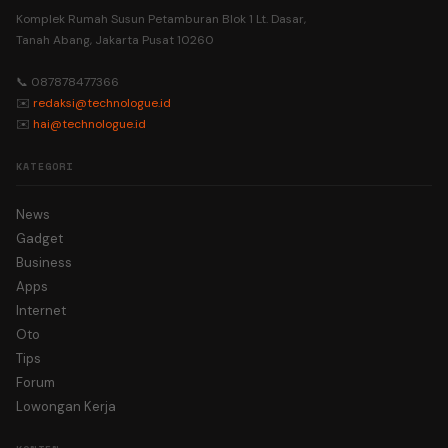
Komplek Rumah Susun Petamburan Blok 1 Lt. Dasar,
Tanah Abang, Jakarta Pusat 10260
📞 087878477366
✉️
redaksi@technologue.id
✉️
hai@technologue.id
KATEGORI
News
Gadget
Business
Apps
Internet
Oto
Tips
Forum
Lowongan Kerja