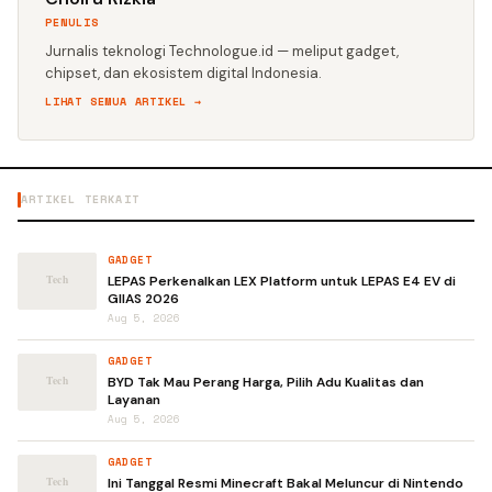
PENULIS
Jurnalis teknologi Technologue.id — meliput gadget,
chipset, dan ekosistem digital Indonesia.
LIHAT SEMUA ARTIKEL →
ARTIKEL TERKAIT
GADGET
LEPAS Perkenalkan LEX Platform untuk LEPAS E4 EV di
GIIAS 2026
Aug 5, 2026
GADGET
BYD Tak Mau Perang Harga, Pilih Adu Kualitas dan
Layanan
Aug 5, 2026
GADGET
Ini Tanggal Resmi Minecraft Bakal Meluncur di Nintendo