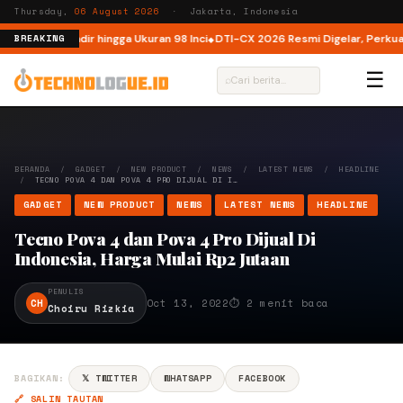
Thursday,
06 August 2026
· Jakarta, Indonesia
ia, Kini Hadir hingga Ukuran 98 Inci
DTI-CX 2026 Resmi Digelar, Perkuat Ek
BREAKING
☰
⌕
BERANDA
/
GADGET
/
NEW PRODUCT
/
NEWS
/
LATEST NEWS
/
HEADLINE
/
TECNO POVA 4 DAN POVA 4 PRO DIJUAL DI I…
GADGET
NEW PRODUCT
NEWS
LATEST NEWS
HEADLINE
Tecno Pova 4 dan Pova 4 Pro Dijual Di
Indonesia, Harga Mulai Rp2 Jutaan
PENULIS
CH
Oct 13, 2022
⏱ 2 menit baca
Choiru Rizkia
BAGIKAN:
𝕏 TWITTER
WHATSAPP
FACEBOOK
🔗 SALIN TAUTAN