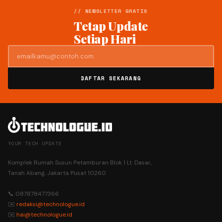
// NEWSLETTER GRATIS
Tetap Update
Setiap Hari
DAFTAR SEKARANG
YOUR TECH UPDATE
Komplek Rumah Susun Petamburan Blok 1 Lt. Dasar,
Tanah Abang, Jakarta Pusat 10260
📞 087878477366
✉️
redaksi@technologue.id
✉️
hai@technologue.id