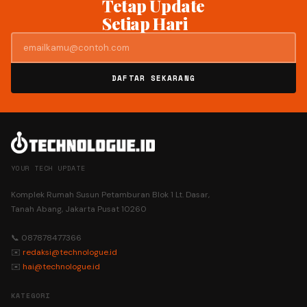
Tetap Update
Setiap Hari
DAFTAR SEKARANG
YOUR TECH UPDATE
Komplek Rumah Susun Petamburan Blok 1 Lt. Dasar,
Tanah Abang, Jakarta Pusat 10260
📞 087878477366
✉️
redaksi@technologue.id
✉️
hai@technologue.id
KATEGORI