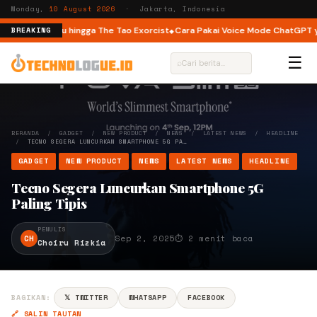
Monday,
10 August 2026
· Jakarta, Indonesia
026: Dear You hingga The Tao Exorcist
Cara Pakai Voice Mode ChatGPT yan
BREAKING
☰
⌕
BERANDA
/
GADGET
/
NEW PRODUCT
/
NEWS
/
LATEST NEWS
/
HEADLINE
/
TECNO SEGERA LUNCURKAN SMARTPHONE 5G PA…
GADGET
NEW PRODUCT
NEWS
LATEST NEWS
HEADLINE
Tecno Segera Luncurkan Smartphone 5G
Paling Tipis
PENULIS
CH
Sep 2, 2025
⏱ 2 menit baca
Choiru Rizkia
BAGIKAN:
𝕏 TWITTER
WHATSAPP
FACEBOOK
🔗 SALIN TAUTAN