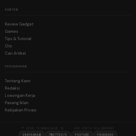
KONTEN
Review Gadget
Games
Tips & Tutorial
Oto
Cari Artikel
PERUSAHAAN
Tentang Kami
Redaksi
Lowongan Kerja
Pasang Iklan
Kebijakan Privasi
© 2026 TECHNOLOGUE.ID · HAK CIPTA DILINDUNGI
INSTAGRAM
TWITTER/X
YOUTUBE
FACEBOOK