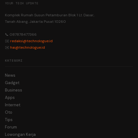
YOUR TECH UPDATE
Komplek Rumah Susun Petamburan Blok 1 Lt. Dasar,
Tanah Abang, Jakarta Pusat 10260
📞 087878477366
✉️
redaksi@technologue.id
✉️
hai@technologue.id
KATEGORI
News
Gadget
Business
Apps
Internet
Oto
Tips
Forum
Lowongan Kerja