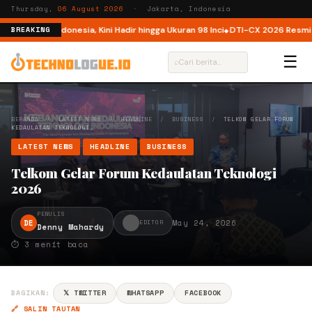
Thursday,
06 August 2026
· Jakarta, Indonesia
uncur di Indonesia, Kini Hadir hingga Ukuran 98 Inci
DTI-CX 2026 Resmi Dige
BREAKING
☰
⌕
BERANDA
/
LATEST NEWS
/
HEADLINE
/
BUSINESS
/
TELKOM GELAR FORUM
KEDAULATAN TEKNOLOGI…
LATEST NEWS
HEADLINE
BUSINESS
Telkom Gelar Forum Kedaulatan Teknologi
2026
PENULIS
DE
May 24, 2026
EDITOR
Denny Mahardy
⏱ 3 menit baca
BAGIKAN:
𝕏 TWITTER
WHATSAPP
FACEBOOK
🔗 SALIN TAUTAN