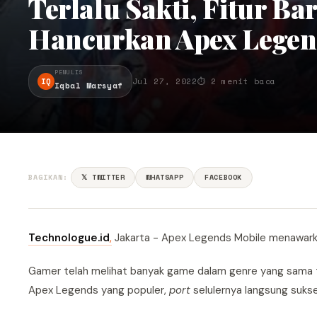
Terlalu Sakti, Fitur Ba
Hancurkan Apex Legen
PENULIS
IQ
Jul 27, 2022
⏱ 2 menit baca
Iqbal Marsyaf
BAGIKAN:
𝕏 TWITTER
WHATSAPP
FACEBOOK
Technologue.id
,
Jakarta - Apex Legends Mobile menawar
Gamer telah melihat banyak game dalam genre yang sama ta
Apex Legends yang populer,
port
selulernya langsung sukse