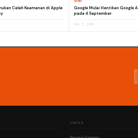
GAME
emukan Celah Keamanan di Apple
Google Mulai Hentikan Google A
ay
pada 4 September
AUG 7, 2026
KONTEN
Review Gadget