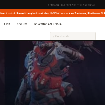
TENTANG KAMI
REDAKSI
IKLAN
KONTAK
tuk Penelitian
Indosat dan NVIDIA Luncurkan Zankore, Platform AI Raksasa
TIPS
FORUM
LOWONGAN KERJA
⌕