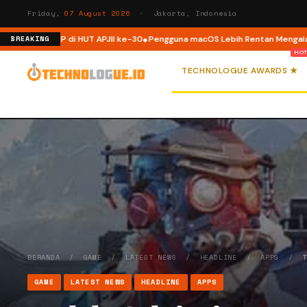
Friday,
07 August 2026
· Jakarta, Indonesia
uktur ISP di HUT APJII ke-30
Pengguna macOS Lebih Rentan Mengalami Ins
BREAKING
TECHNOLOGUE AWARDS ★
BERANDA
/
GAME
/
LATEST NEWS
/
HEADLINE
/
APPS
/
GAME
LATEST NEWS
HEADLINE
APPS