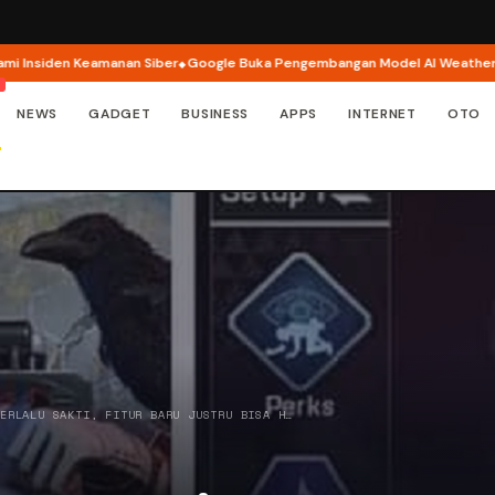
iden Keamanan Siber
Google Buka Pengembangan Model AI WeatherNext un
NEWS
GADGET
BUSINESS
APPS
INTERNET
OTO
TERLALU SAKTI, FITUR BARU JUSTRU BISA H…