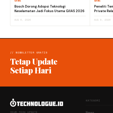
GAME
GAME
Bosch Dorong Adopsi Teknologi
Peneliti T
Keselamatan Jadi Fokus Utama GIIAS 2026
Private Rel
AUG 6, 2026
AUG 6, 2026
// NEWSLETTER GRATIS
Tetap Update
Setiap Hari
KATEGORI
YOUR TECH UPDATE
News