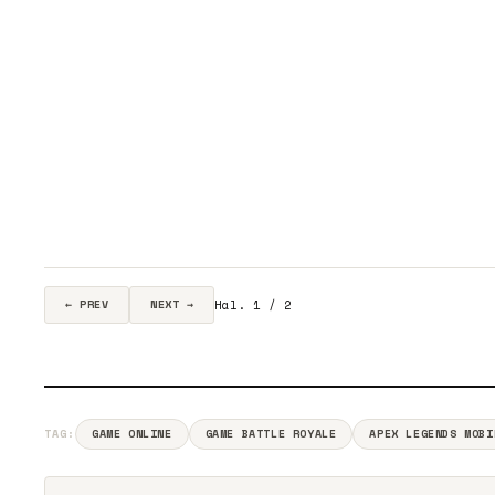
Hal. 1 / 2
← PREV
NEXT →
TAG:
GAME ONLINE
GAME BATTLE ROYALE
APEX LEGENDS MOBI