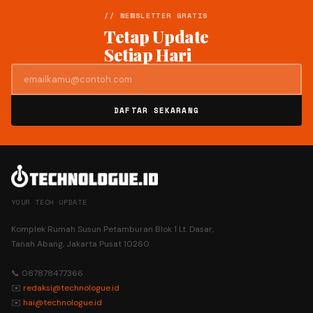
// NEWSLETTER GRATIS
Tetap Update
Setiap Hari
DAFTAR SEKARANG
YOUR TECH UPDATE
Komplek Rumah Susun Petamburan Blok 1 Lt. Dasar,
Tanah Abang, Jakarta Pusat 10260
📞 087878477366
✉️
redaksi@technologue.id
✉️
hai@technologue.id