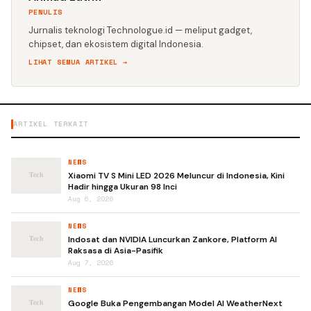
PENULIS
Jurnalis teknologi Technologue.id — meliput gadget,
chipset, dan ekosistem digital Indonesia.
LIHAT SEMUA ARTIKEL →
ARTIKEL TERKAIT
NEWS
Xiaomi TV S Mini LED 2026 Meluncur di Indonesia, Kini
Hadir hingga Ukuran 98 Inci
Aug 6, 2026
NEWS
Indosat dan NVIDIA Luncurkan Zankore, Platform AI
Raksasa di Asia-Pasifik
Aug 7, 2026
NEWS
Google Buka Pengembangan Model AI WeatherNext