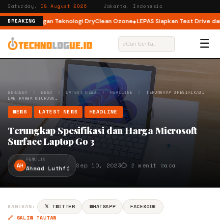
Saturday,
08 August 2026
· Jakarta, Indonesia
nt Load dengan Teknologi DryClean Ozone
LEPAS Siapkan Test Drive dan P
BREAKING
☰
⌕
BERANDA
/
NEWS
/
LATEST NEWS
/
HEADLINE
/
TERUNGKAP SPESIFIKASI
DAN HARGA MICROSO…
NEWS
LATEST NEWS
HEADLINE
Terungkap Spesifikasi dan Harga Microsoft
Surface Laptop Go 3
PENULIS
AH
Sep 10, 2023
⏱ 2 menit baca
Ahmad Luthfi
BAGIKAN:
𝕏 TWITTER
WHATSAPP
FACEBOOK
🔗 SALIN TAUTAN