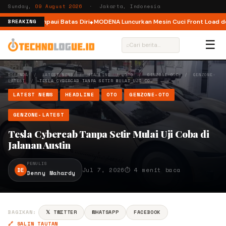
Sunday,
09 August 2026
· Jakarta, Indonesia
elari Melampaui Batas Diri
MODENA Luncurkan Mesin Cuci Front Load denga
BREAKING
☰
⌕
BERANDA
/
LATEST NEWS
/
HEADLINE
/
OTO
/
GENZONE-OTO
/
GENZONE-
LATEST
/
TESLA CYBERCAB TANPA SETIR MULAI UJI CO…
LATEST NEWS
HEADLINE
OTO
GENZONE-OTO
GENZONE-LATEST
Tesla Cybercab Tanpa Setir Mulai Uji Coba di
Jalanan Austin
PENULIS
DE
Jul 7, 2026
⏱ 4 menit baca
Denny Mahardy
BAGIKAN:
𝕏 TWITTER
WHATSAPP
FACEBOOK
🔗 SALIN TAUTAN