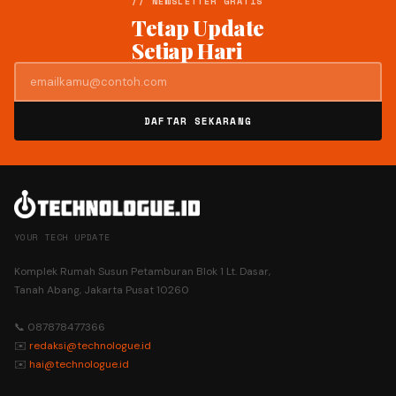
// NEWSLETTER GRATIS
Tetap Update
Setiap Hari
DAFTAR SEKARANG
YOUR TECH UPDATE
Komplek Rumah Susun Petamburan Blok 1 Lt. Dasar,
Tanah Abang, Jakarta Pusat 10260
📞 087878477366
✉️
redaksi@technologue.id
✉️
hai@technologue.id