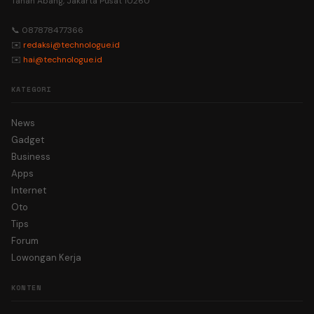
Tanah Abang, Jakarta Pusat 10260
📞 087878477366
✉️
redaksi@technologue.id
✉️
hai@technologue.id
KATEGORI
News
Gadget
Business
Apps
Internet
Oto
Tips
Forum
Lowongan Kerja
KONTEN