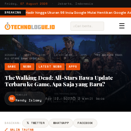
Friday,
07 August 2026
· Jakarta, Indonesia
sia, Kini Hadir hingga Ukuran 98 Inci
Google Mulai Hentikan Google Assis
BREAKING
☰
⌕
BERANDA
/
GAME
/
NEWS
/
LATEST NEWS
/
APPS
/
THE WALKING DEAD:
ALL-STARS BAWA UPDATE…
GAME
NEWS
LATEST NEWS
APPS
The Walking Dead: All-Stars Bawa Update
Terbaru ke Game, Apa Saja yang Baru?
PENULIS
RE
Apr 22, 2023
⏱ 2 menit baca
Rendy Islamy
BAGIKAN:
𝕏 TWITTER
WHATSAPP
FACEBOOK
🔗 SALIN TAUTAN