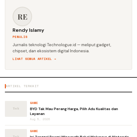
RE
Rendy Islamy
PENULIS
Jurnalis teknologi Technologue.id — meliput gadget,
chipset, dan ekosistem digital Indonesia.
LIHAT SEMUA ARTIKEL →
ARTIKEL TERKAIT
GAME
BYD Tak Mau Perang Harga, Pilih Adu Kualitas dan
Layanan
Aug 5, 2026
GAME
Ini Tanggal Resmi Minecraft Bakal Meluncur di Nintendo