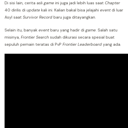
Di sisi lain, cerita asli
game
ini juga jadi lebih luas saat
Chapter
40 dirilis di
update
kali ini. Kalian bakal bisa jelajahi
event
di luar
Asyl saat
Survivor Record
baru juga ditayangkan.
Selain itu, banyak
event
baru yang hadir di
game
. Salah satu
misinya,
Frontier Search
sudah dikurasi secara spesial buat
sepuluh pemain teratas di PvP
Frontier Leaderboard
yang ada.