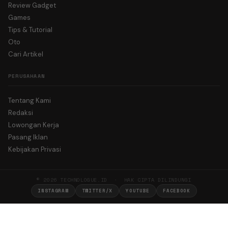
Review Gadget
Games
Tips & Tutorial
Oto
Cari Artikel
PERUSAHAAN
Tentang Kami
Redaksi
Lowongan Kerja
Pasang Iklan
Kebijakan Privasi
© 2026 TECHNOLOGUE.ID · HAK CIPTA DILINDUNGI
INSTAGRAM
TWITTER/X
YOUTUBE
FACEBOOK