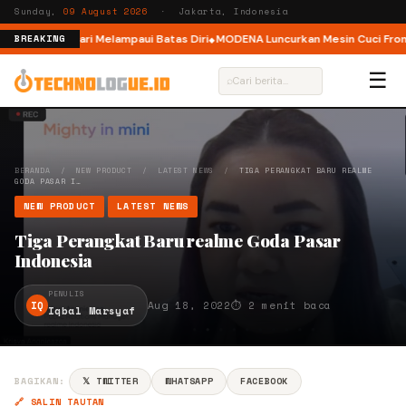
Sunday,
09 August 2026
· Jakarta, Indonesia
ar, Ajak Pelari Melampaui Batas Diri
MODENA Luncurkan Mesin Cuci Front 
BREAKING
☰
⌕
BERANDA
/
NEW PRODUCT
/
LATEST NEWS
/
TIGA PERANGKAT BARU REALME
GODA PASAR I…
NEW PRODUCT
LATEST NEWS
Tiga Perangkat Baru realme Goda Pasar
Indonesia
PENULIS
IQ
Aug 18, 2022
⏱ 2 menit baca
Iqbal Marsyaf
BAGIKAN:
𝕏 TWITTER
WHATSAPP
FACEBOOK
🔗 SALIN TAUTAN