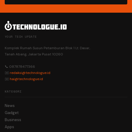
YOUR TECH UPDATE
Komplek Rumah Susun Petamburan Blok 1 Lt. Dasar,
Tanah Abang, Jakarta Pusat 10260
📞 087878477366
✉️
redaksi@technologue.id
✉️
hai@technologue.id
KATEGORI
News
Gadget
Business
Apps