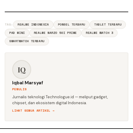
TAG:
REALME INDONESIA
PONSEL TERBARU
TABLET TERBARU
PAD MINI
REALME NARZO 50I PRIME
REALME WATCH 3
SMARTWATCH TERBARU
IQ
Iqbal Marsyaf
PENULIS
Jurnalis teknologi Technologue.id — meliput gadget,
chipset, dan ekosistem digital Indonesia.
LIHAT SEMUA ARTIKEL →