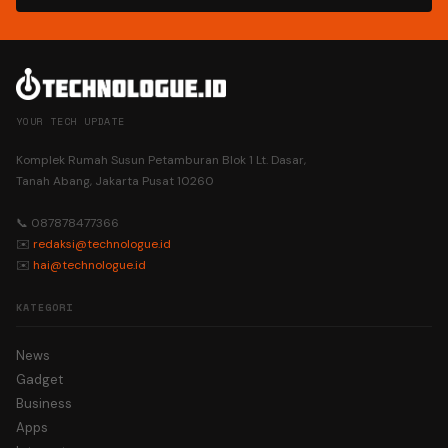
YOUR TECH UPDATE
Komplek Rumah Susun Petamburan Blok 1 Lt. Dasar,
Tanah Abang, Jakarta Pusat 10260
📞 087878477366
✉️
redaksi@technologue.id
✉️
hai@technologue.id
KATEGORI
News
Gadget
Business
Apps