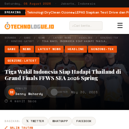
Saturday,
08 August 2026
· Jakarta, Indonesia
Load dengan Teknologi DryClean Ozone
LEPAS Siapkan Test Drive dan Progr
BREAKING
☰
⌕
BERANDA
/
GAME
/
NEWS
/
LATEST NEWS
/
HEADLINE
/
GENZONE-TEK
/
GENZONE-LATEST
/
TIGA WAKIL INDONESIA SIAP HADAPI THAILA…
GAME
NEWS
LATEST NEWS
HEADLINE
GENZONE-TEK
GENZONE-LATEST
Tiga Wakil Indonesia Siap Hadapi Thailand di
Grand Finals FFWS SEA 2026 Spring
PENULIS
DE
May 30, 2026
EDITOR
Denny Mahardy
⏱ 4 menit baca
BAGIKAN:
𝕏 TWITTER
WHATSAPP
FACEBOOK
🔗 SALIN TAUTAN