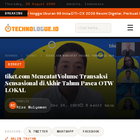
Thursday,
06 August 2026
· Jakarta, Indonesia
 Kini Hadir hingga Ukuran 98 Inci
DTI-CX 2026 Resmi Digelar, Perkuat Ekosi
BREAKING
☰
⌕
BERANDA
/
DIRECT
/
TIKET.COM MENCATAT VOLUME TRANSAKSI SEN…
DIRECT
tiket.com Mencatat Volume Transaksi
Sensasional di Akhir Tahun Pasca OTW
LOKAL
PENULIS
RI
Dec 24, 2020
⏱ 5 menit baca
Riza Mulyawan
BAGIKAN:
𝕏 TWITTER
WHATSAPP
FACEBOOK
🔗 SALIN TAUTAN