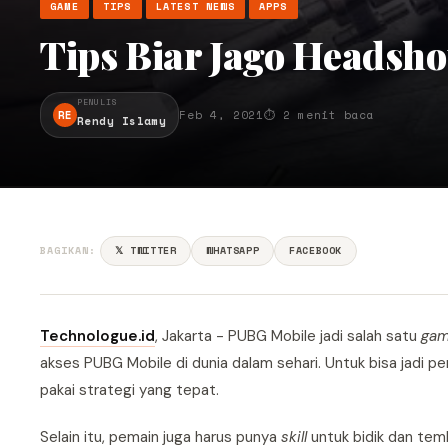
GAME
TIPS
LATEST NEWS
APPS
Tips Biar Jago Headsho
PENULIS
RE
Feb 4, 2021
⏱ 2 menit baca
Rendy Islamy
BAGIKAN:
𝕏 TWITTER
WHATSAPP
FACEBOOK
Technologue.id
, Jakarta - PUBG Mobile jadi salah satu
gam
akses PUBG Mobile di dunia dalam sehari. Untuk bisa jadi
pakai strategi yang tepat.
Selain itu, pemain juga harus punya
skill
untuk bidik dan tem