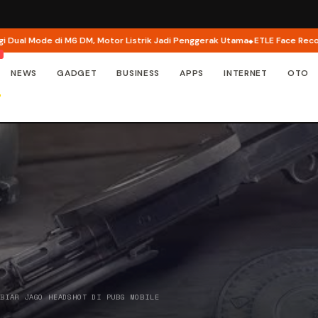
6 DM, Motor Listrik Jadi Penggerak Utama
ETLE Face Recognition: Pelat No
NEWS
GADGET
BUSINESS
APPS
INTERNET
OTO
 BIAR JAGO HEADSHOT DI PUBG MOBILE