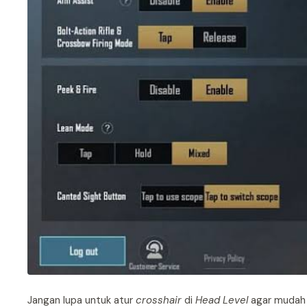
Jangan lupa untuk atur
crosshair
di
Head Level
agar mudah 