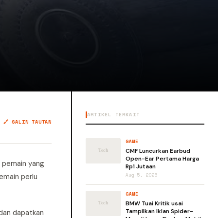
ARTIKEL TERKAIT
🔗 SALIN TAUTAN
GAME
CMF Luncurkan Earbud
Open-Ear Pertama Harga
ta pemain yang
Rp1 Jutaan
pemain perlu
Aug 5, 2026
GAME
BMW Tuai Kritik usai
Tampilkan Iklan Spider-
 dan dapatkan