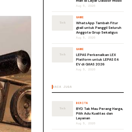
Man di Layar Dasbor Mobil
Aug 5, 2026
GAME
WhatsApp Tambah Fitur
@all untuk Panggil Seluruh
Anggota Grup Sekaligus
Aug 5, 2026
GAME
LEPAS Perkenalkan LEX
Platform untuk LEPAS E4
EV di GIIAS 2026
Aug 5, 2026
BACA JUGA
BERITA
BYD Tak Mau Perang Harga,
Pilih Adu Kualitas dan
Layanan
Aug 5, 2026