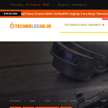
Thursday,
06 August 2026
· Jakarta, Indonesia
i Fokus Utama GIIAS 2026
BYD Ungkap Cara Kerja Teknologi Dual Mode di M
BREAKING
TECHNOLOGUE AWARDS ★
BERANDA
/
GAME
/
TIPS
/
LATEST NEWS
/
APPS
/
TIPS