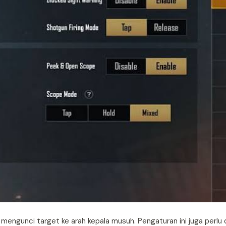
mengunci target ke arah kepala musuh. Pengaturan ini juga perlu 