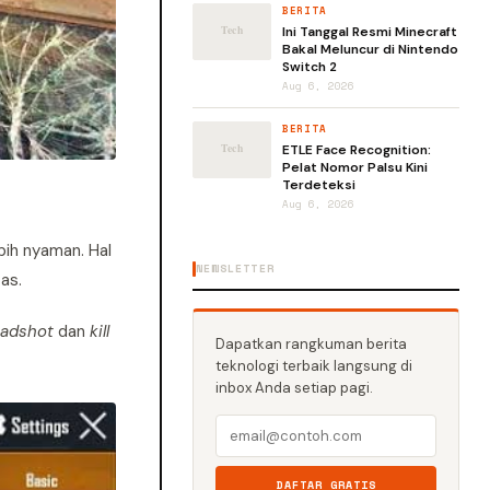
BERITA
Ini Tanggal Resmi Minecraft
Bakal Meluncur di Nintendo
Switch 2
Aug 6, 2026
BERITA
ETLE Face Recognition:
Pelat Nomor Palsu Kini
Terdeteksi
Aug 6, 2026
bih nyaman. Hal
NEWSLETTER
as.
adshot
dan
kill
Dapatkan rangkuman berita
teknologi terbaik langsung di
inbox Anda setiap pagi.
DAFTAR GRATIS