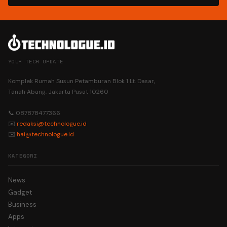
YOUR TECH UPDATE
Komplek Rumah Susun Petamburan Blok 1 Lt. Dasar,
Tanah Abang, Jakarta Pusat 10260
📞 087878477366
✉️
redaksi@technologue.id
✉️
hai@technologue.id
KATEGORI
News
Gadget
Business
Apps