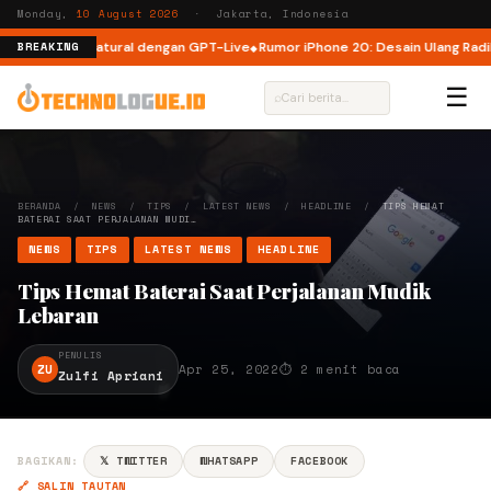
Monday,
10 August 2026
· Jakarta, Indonesia
ang Lebih Natural dengan GPT-Live
Rumor iPhone 20: Desain Ulang Radikal
BREAKING
☰
⌕
BERANDA
/
NEWS
/
TIPS
/
LATEST NEWS
/
HEADLINE
/
TIPS HEMAT
BATERAI SAAT PERJALANAN MUDI…
NEWS
TIPS
LATEST NEWS
HEADLINE
Tips Hemat Baterai Saat Perjalanan Mudik
Lebaran
PENULIS
ZU
Apr 25, 2022
⏱ 2 menit baca
Zulfi Apriani
BAGIKAN:
𝕏 TWITTER
WHATSAPP
FACEBOOK
🔗 SALIN TAUTAN