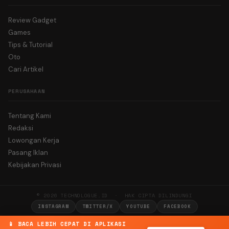
Review Gadget
Games
Tips & Tutorial
Oto
Cari Artikel
PERUSAHAAN
Tentang Kami
Redaksi
Lowongan Kerja
Pasang Iklan
Kebijakan Privasi
© 2026 TECHNOLOGUE.ID · HAK CIPTA DILINDUNGI
INSTAGRAM
TWITTER/X
YOUTUBE
FACEBOOK
📱 BACA LEBIH CEPAT DI APLIKASI