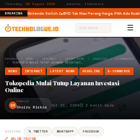
Thursday,
06 August 2026
· Jakarta, Indonesia
 Meluncur di Nintendo Switch 2
BYD Tak Mau Perang Harga, Pilih Adu Kualita
BREAKING
☰
⌕
BERANDA
/
NEWS
/
INTERNET
/
LATEST NEWS
/
HEADLINE
/
E-COMMERCE
/
TOKOPEDIA MULAI TUTUP LAYANAN INVESTASI…
NEWS
INTERNET
LATEST NEWS
HEADLINE
E-COMMERCE
Tokopedia Mulai Tutup Layanan Investasi
Online
PENULIS
CH
Oct 21, 2024
⏱ 2 menit baca
Choiru Rizkia
BAGIKAN:
𝕏 TWITTER
WHATSAPP
FACEBOOK
🔗 SALIN TAUTAN