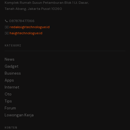
Komplek Rumah Susun Petamburan Blok 1 Lt. Dasar,
Tanah Abang, Jakarta Pusat 10260
📞 087878477366
✉️
redaksi@technologue.id
✉️
hai@technologue.id
KATEGORI
News
Gadget
Business
Apps
Internet
Oto
Tips
Forum
Lowongan Kerja
KONTEN