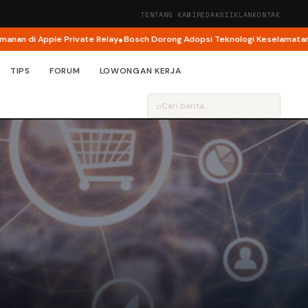
TENTANG KAMI
REDAKSI
IKLAN
KONTAK
ple Private Relay
Bosch Dorong Adopsi Teknologi Keselamatan Jadi Foku
TIPS
FORUM
LOWONGAN KERJA
⌕