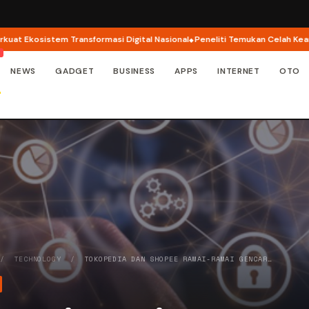
stem Transformasi Digital Nasional
Peneliti Temukan Celah Keamanan di Ap
NEWS
GADGET
BUSINESS
APPS
INTERNET
OTO
/
TECHNOLOGY
/
TOKOPEDIA DAN SHOPEE RAMAI-RAMAI GENCAR…