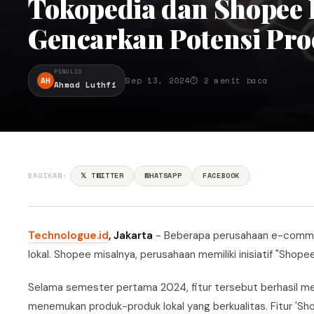
Tokopedia dan Shopee
Gencarkan Potensi Pro
PENULIS
AH
Sep 13, 2024
⏱ 2 menit baca
Ahmad Luthfi
BAGIKAN:
𝕏 TWITTER
WHATSAPP
FACEBOOK
Technologue.id
, Jakarta
- Beberapa perusahaan e-comme
lokal. Shopee misalnya, perusahaan memiliki inisiatif "Sho
Selama semester pertama 2024, fitur tersebut berhasil men
menemukan produk-produk lokal yang berkualitas. Fitur 'Sh