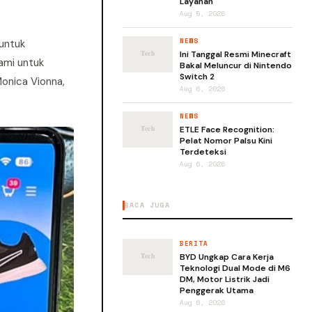
Layanan
Aug 5, 2026
NEWS
untuk
Ini Tanggal Resmi Minecraft
kami untuk
Bakal Meluncur di Nintendo
Switch 2
onica Vionna,
Aug 6, 2026
NEWS
ETLE Face Recognition:
Pelat Nomor Palsu Kini
Terdeteksi
Aug 6, 2026
BACA JUGA
BERITA
BYD Ungkap Cara Kerja
Teknologi Dual Mode di M6
DM, Motor Listrik Jadi
Penggerak Utama
Aug 6, 2026