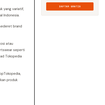
DAFTAR GRATIS
 yang variatif,
l Indonesia.
sederet brand
osi atau
rtswear seperti
Lead Tokopedia
hopTokopedia,
tkan produk