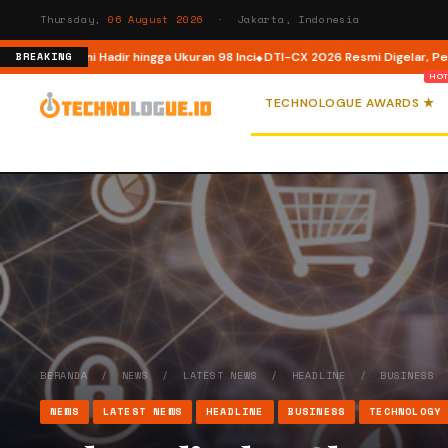
Thursday,
06 August 2026
· Jakarta, Indonesia
 Kini Hadir hingga Ukuran 98 Inci
DTI-CX 2026 Resmi Digelar, Perkuat Ekosi
BREAKING
TECHNOLOGUE AWARDS ★
BERANDA
/
NEWS
/
LATEST NEWS
/
HEADLINE
/
BUSINESS
NEWS
LATEST NEWS
HEADLINE
BUSINESS
TECHNOLOGY