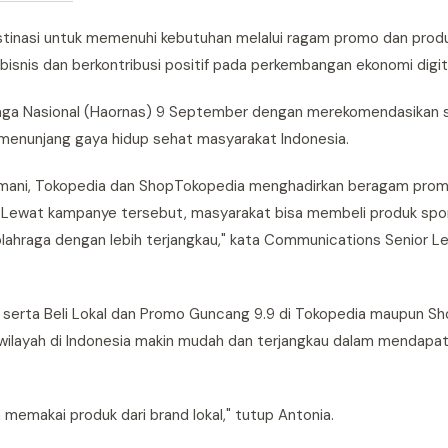
inasi untuk memenuhi kebutuhan melalui ragam promo dan produk
nis dan berkontribusi positif pada perkembangan ekonomi digita
hraga Nasional (Haornas) 9 September dengan merekomendasikan 
g menunjang gaya hidup sehat masyarakat Indonesia.
mani, Tokopedia dan ShopTokopedia menghadirkan beragam prom
9. Lewat kampanye tersebut, masyarakat bisa membeli produk spo
olahraga dengan lebih terjangkau," kata Communications Senior 
, serta Beli Lokal dan Promo Guncang 9.9 di Tokopedia maupun S
wilayah di Indonesia makin mudah dan terjangkau dalam mendapa
memakai produk dari brand lokal," tutup Antonia.