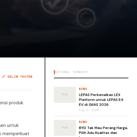
ARTIKEL TERKAIT
🔗 SALIN TAUTAN
NEWS
LEPAS Perkenalkan LEX
Platform untuk LEPAS E4
nsi produk
EV di GIIAS 2026
Aug 5, 2026
NEWS
men untuk
BYD Tak Mau Perang Harga,
Pilih Adu Kualitas dan
tuk memperkuat