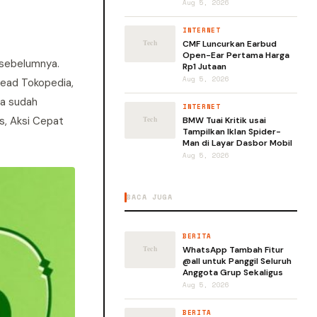
Aug 5, 2026
INTERNET
CMF Luncurkan Earbud
Open-Ear Pertama Harga
 sebelumnya.
Rp1 Jutaan
Aug 5, 2026
Lead Tokopedia,
ia sudah
INTERNET
s, Aksi Cepat
BMW Tuai Kritik usai
Tampilkan Iklan Spider-
Man di Layar Dasbor Mobil
Aug 5, 2026
BACA JUGA
BERITA
WhatsApp Tambah Fitur
@all untuk Panggil Seluruh
Anggota Grup Sekaligus
Aug 5, 2026
BERITA