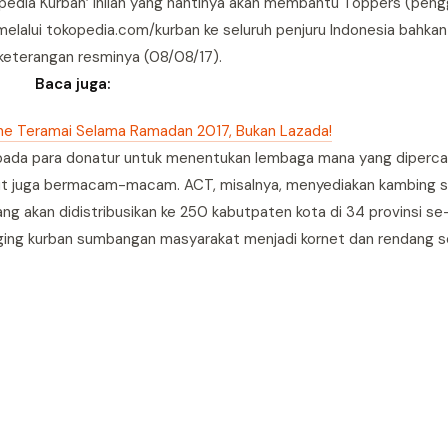
pedia Kurban’ inilah yang nantinya akan membantu Toppers (pen
melalui tokopedia.com/kurban ke seluruh penjuru Indonesia bahkan
m keterangan resminya (08/08/17).
Baca juga:
line Teramai Selama Ramadan 2017, Bukan Lazada!
 pada para donatur untuk menentukan lembaga mana yang diperc
ebut juga bermacam-macam. ACT, misalnya, menyediakan kambing 
g akan didistribusikan ke 250 kabutpaten kota di 34 provinsi se
ng kurban sumbangan masyarakat menjadi kornet dan rendang 