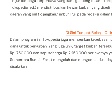
"Tujuh lembaga terpercaya yang kami gandeng dalam ‘Toko
Tokopedia, ed.) mendistribusikan hewan kurban yang dibeli 
daerah yang sulit dijangkau,” imbuh Puji pada redaksi dala
Di Sini Tempat Belanja On
Dalam program ini, Tokopedia juga memberikan kebebasan
dana untuk berkurban. Yang juga unik, target kurban ters
Rp1.750.000 dan sapi seharga Rp12.250.000 per ekornya yan
Sementara Rumah Zakat mengolah dan mengemas dulu dagi
disalurkan.