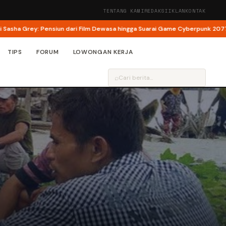
TENTANG KAMI
REDAKSI
IKLAN
KONTAK
rey: Pensiun dari Film Dewasa hingga Suarai Game Cyberpunk 2077
Ini Tang
TIPS
FORUM
LOWONGAN KERJA
⌕