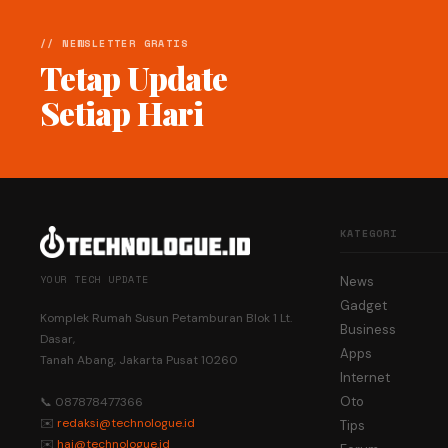
// NEWSLETTER GRATIS
Tetap Update
Setiap Hari
KATEGORI
YOUR TECH UPDATE
News
Gadget
Komplek Rumah Susun Petamburan Blok 1 Lt.
Business
Dasar,
Apps
Tanah Abang, Jakarta Pusat 10260
Internet
Oto
📞 087878477366
✉️
redaksi@technologue.id
Tips
✉️
hai@technologue.id