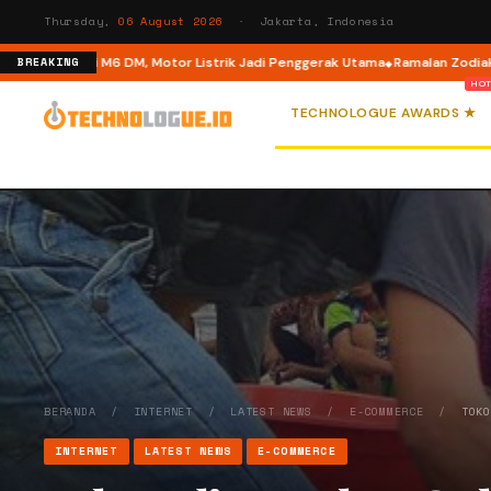
Thursday,
06 August 2026
· Jakarta, Indonesia
de di M6 DM, Motor Listrik Jadi Penggerak Utama
Ramalan Zodiak 6 Agustu
BREAKING
TECHNOLOGUE AWARDS ★
BERANDA
/
INTERNET
/
LATEST NEWS
/
E-COMMERCE
/
TOK
INTERNET
LATEST NEWS
E-COMMERCE