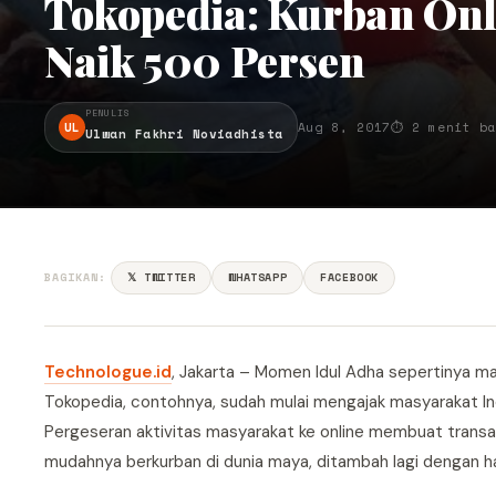
Tokopedia: Kurban Onl
Naik 500 Persen
PENULIS
UL
Aug 8, 2017
⏱ 2 menit b
Ulwan Fakhri Noviadhista
BAGIKAN:
𝕏 TWITTER
WHATSAPP
FACEBOOK
Technologue.id
, Jakarta – Momen Idul Adha sepertinya m
Tokopedia, contohnya, sudah mulai mengajak masyarakat Indo
Pergeseran aktivitas masyarakat ke online membuat transa
mudahnya berkurban di dunia maya, ditambah lagi dengan ha