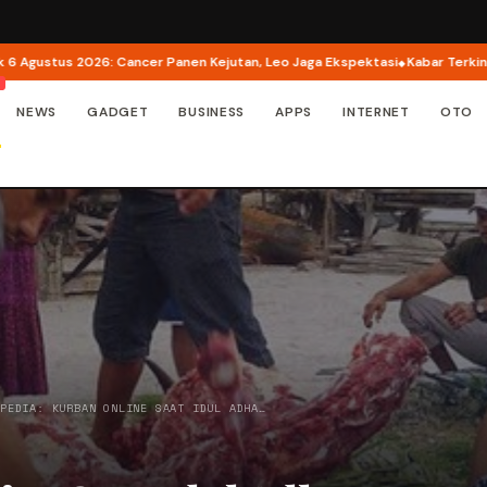
s 2026: Cancer Panen Kejutan, Leo Jaga Ekspektasi
Kabar Terkini Sasha G
NEWS
GADGET
BUSINESS
APPS
INTERNET
OTO
OPEDIA: KURBAN ONLINE SAAT IDUL ADHA…