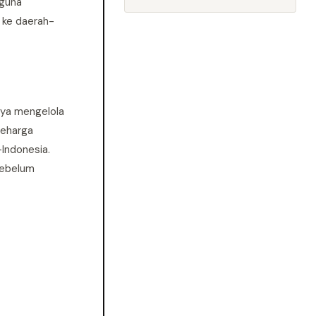
gguna
 ke daerah-
aya mengelola
seharga
-Indonesia.
sebelum