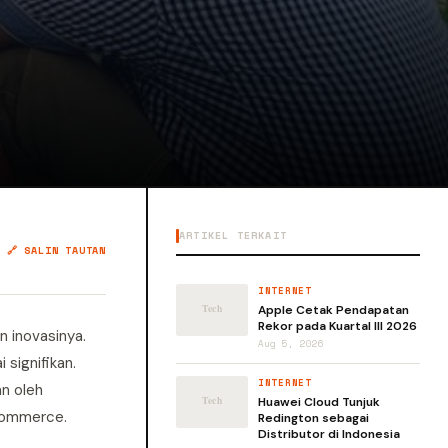
ARTIKEL TERKAIT
🔗 SALIN TAUTAN
INTERNET
Apple Cetak Pendapatan
Rekor pada Kuartal III 2026
 inovasinya.
Aug 5, 2026
signifikan.
INTERNET
n oleh
Huawei Cloud Tunjuk
-commerce.
Redington sebagai
Distributor di Indonesia