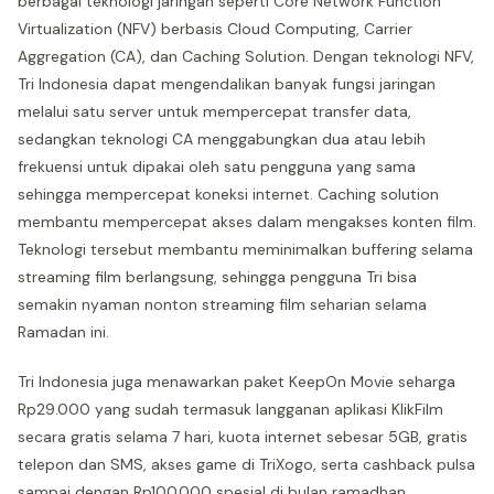
berbagai teknologi jaringan seperti Core Network Function
Virtualization (NFV) berbasis Cloud Computing, Carrier
Aggregation (CA), dan Caching Solution. Dengan teknologi NFV,
Tri Indonesia dapat mengendalikan banyak fungsi jaringan
melalui satu server untuk mempercepat transfer data,
sedangkan teknologi CA menggabungkan dua atau lebih
frekuensi untuk dipakai oleh satu pengguna yang sama
sehingga mempercepat koneksi internet. Caching solution
membantu mempercepat akses dalam mengakses konten film.
Teknologi tersebut membantu meminimalkan buffering selama
streaming film berlangsung, sehingga pengguna Tri bisa
semakin nyaman nonton streaming film seharian selama
Ramadan ini.
Tri Indonesia juga menawarkan paket KeepOn Movie seharga
Rp29.000 yang sudah termasuk langganan aplikasi KlikFilm
secara gratis selama 7 hari, kuota internet sebesar 5GB, gratis
telepon dan SMS, akses game di TriXogo, serta cashback pulsa
sampai dengan Rp100.000 spesial di bulan ramadhan.