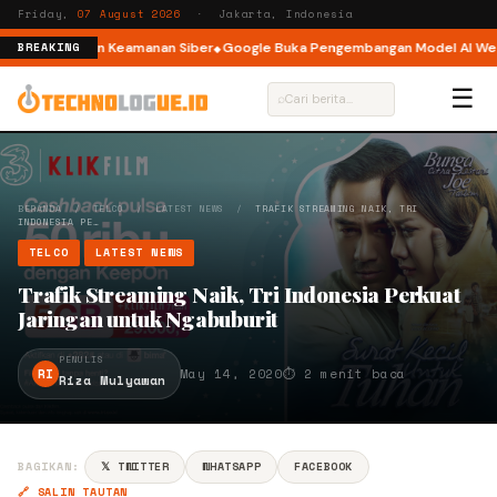
Friday,
07 August 2026
· Jakarta, Indonesia
lami Insiden Keamanan Siber
Google Buka Pengembangan Model AI Weathe
BREAKING
☰
⌕
BERANDA
/
TELCO
/
LATEST NEWS
/
TRAFIK STREAMING NAIK, TRI
INDONESIA PE…
TELCO
LATEST NEWS
Trafik Streaming Naik, Tri Indonesia Perkuat
Jaringan untuk Ngabuburit
PENULIS
RI
May 14, 2020
⏱ 2 menit baca
Riza Mulyawan
BAGIKAN:
𝕏 TWITTER
WHATSAPP
FACEBOOK
🔗 SALIN TAUTAN