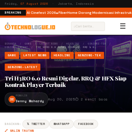
Friday,
07 August 2026
· Jakarta, Indonesia
r AI lewat AI Cinefest 2026
FiberHome Dorong Modernisasi Infrastruktur I
BREAKING
☰
⌕
BERANDA
/
GAME
/
LATEST NEWS
/
HEADLINE
/
GENZONE-TEK
/
GENZONE-LATEST
/
TRI H3RO 6.0 RESMI DIGELAR, RRQ & H…
GAME
LATEST NEWS
HEADLINE
GENZONE-TEK
GENZONE-LATEST
Tri H3RO 6.0 Resmi Digelar, RRQ & HFX Siap
Kontrak Player Terbaik
PENULIS
DE
Aug 30, 2025
⏱ 2 menit baca
Denny Mahardy
BAGIKAN:
𝕏 TWITTER
WHATSAPP
FACEBOOK
🔗 SALIN TAUTAN