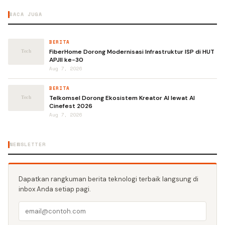
BACA JUGA
BERITA
FiberHome Dorong Modernisasi Infrastruktur ISP di HUT
APJII ke-30
Aug 7, 2026
BERITA
Telkomsel Dorong Ekosistem Kreator AI lewat AI
Cinefest 2026
Aug 7, 2026
NEWSLETTER
Dapatkan rangkuman berita teknologi terbaik langsung di
inbox Anda setiap pagi.