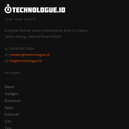
YOUR TECH UPDATE
Komplek Rumah Susun Petamburan Blok 1 Lt. Dasar,
Tanah Abang, Jakarta Pusat 10260
📞 087878477366
✉️
redaksi@technologue.id
✉️
hai@technologue.id
KATEGORI
News
Gadget
Business
Apps
Internet
Oto
Tips