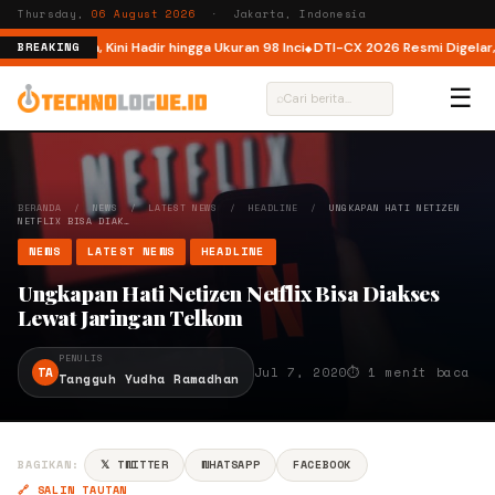
Thursday,
06 August 2026
· Jakarta, Indonesia
i Indonesia, Kini Hadir hingga Ukuran 98 Inci
DTI-CX 2026 Resmi Digelar, Pe
BREAKING
☰
⌕
BERANDA
/
NEWS
/
LATEST NEWS
/
HEADLINE
/
UNGKAPAN HATI NETIZEN
NETFLIX BISA DIAK…
NEWS
LATEST NEWS
HEADLINE
Ungkapan Hati Netizen Netflix Bisa Diakses
Lewat Jaringan Telkom
PENULIS
TA
Jul 7, 2020
⏱ 1 menit baca
Tangguh Yudha Ramadhan
BAGIKAN:
𝕏 TWITTER
WHATSAPP
FACEBOOK
🔗 SALIN TAUTAN