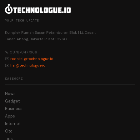
YOUR TECH UPDATE
Komplek Rumah Susun Petamburan Blok 1 Lt. Dasar,
Tanah Abang, Jakarta Pusat 10260
📞 087878477366
✉️
redaksi@technologue.id
✉️
hai@technologue.id
KATEGORI
News
Gadget
Business
Apps
Internet
Oto
Tips