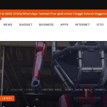
6
WhatsApp Tambah Fitur @all untuk Panggil Seluruh Anggota Grup Sekalig
NEWS
GADGET
BUSINESS
APPS
INTERNET
OTO
AYA
/
GENZONE-LATEST
/
UNITREE GD01, ROBOT CHINA MIRIP TRANSFO
E-LATEST