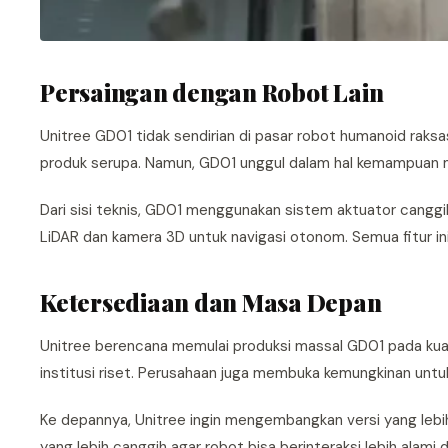
Persaingan dengan Robot Lain
Unitree GD01 tidak sendirian di pasar robot humanoid rak
produk serupa. Namun, GD01 unggul dalam hal kemampuan
Dari sisi teknis, GD01 menggunakan sistem aktuator canggih
LiDAR dan kamera 3D untuk navigasi otonom. Semua fitur i
Ketersediaan dan Masa Depan
Unitree berencana memulai produksi massal GD01 pada kuar
institusi riset. Perusahaan juga membuka kemungkinan untu
Ke depannya, Unitree ingin mengembangkan versi yang lebih
yang lebih canggih agar robot bisa berinteraksi lebih alam