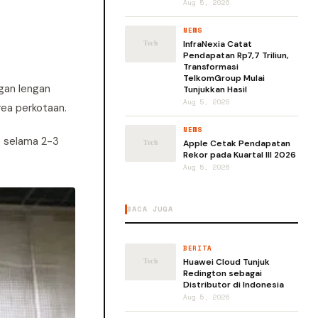
Aug 5, 2026
NEWS
InfraNexia Catat
Pendapatan Rp7,7 Triliun,
Transformasi
TelkomGroup Mulai
ngan lengan
Tunjukkan Hasil
Aug 5, 2026
rea perkotaan.
NEWS
t selama 2-3
Apple Cetak Pendapatan
Rekor pada Kuartal III 2026
Aug 5, 2026
BACA JUGA
BERITA
Huawei Cloud Tunjuk
Redington sebagai
Distributor di Indonesia
Aug 5, 2026