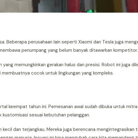
sasa. Beberapa perusahaan lain seperti Xiaomi dan Tesla juga me
 membawa penumpang yang belum banyak ditawarkan kompetitor.
 yang memungkinkan gerakan halus dan presisi. Robot ini juga dil
ni membuatnya cocok untuk lingkungan yang kompleks.
tal keempat tahun ini. Pemesanan awal sudah dibuka untuk mitra 
k kustomisasi sesuai kebutuhan pelanggan.
 kecil dan terjangkau. Mereka juga berencana mengintegrasikan t
i dengan manusia. Inovasi ini bisa mengubah cara kita memandang 