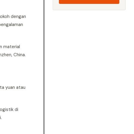
 kokoh dengan
 pengalaman
n material
nzhen, China.
uta yuan atau
gistik di
.