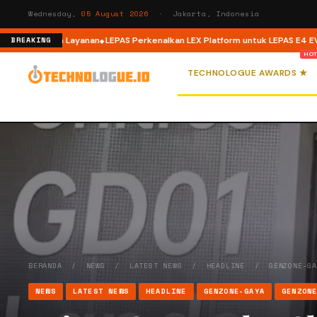
Wednesday,
05 August 2026
· Jakarta, Indonesia
an Layanan
LEPAS Perkenalkan LEX Platform untuk LEPAS E4 EV di GIIAS 202
BREAKING
TECHNOLOGUE AWARDS ★
BERANDA
/
NEWS
/
LATEST NEWS
/
HEADLINE
/
GENZONE-G
NEWS
LATEST NEWS
HEADLINE
GENZONE-GAYA
GENZON