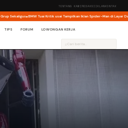
TENTANG KAMI
REDAKSI
IKLAN
KONTAK
us
BMW Tuai Kritik usai Tampilkan Iklan Spider-Man di Layar Dasbor Mobil
C
TIPS
FORUM
LOWONGAN KERJA
⌕
…