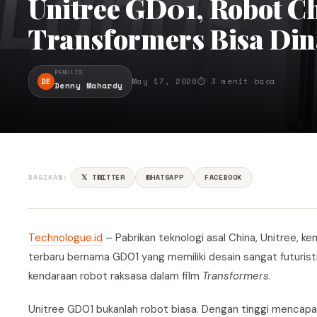
Unitree GD01, Robot C
Transformers Bisa Din
PENULIS
DE
May 17, 2026
⏱ 3 menit baca
Denny Mahardy
BAGIKAN:
𝕏 TWITTER
WHATSAPP
FACEBOOK
Technologue.id
– Pabrikan teknologi asal China, Unitree, 
terbaru bernama GD01 yang memiliki desain sangat futuristik 
kendaraan robot raksasa dalam film
Transformers
.
Unitree GD01 bukanlah robot biasa. Dengan tinggi mencapa