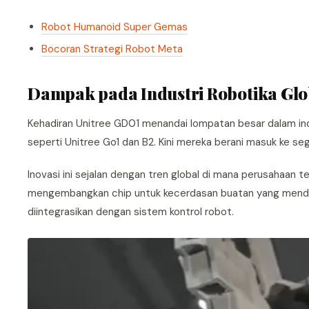
Robot Humanoid Super Gemas
Bocoran Strategi Robot Meta
Dampak pada Industri Robotika Glo
Kehadiran Unitree GD01 menandai lompatan besar dalam indu
seperti Unitree Go1 dan B2. Kini mereka berani masuk ke se
Inovasi ini sejalan dengan tren global di mana perusahaa
mengembangkan chip untuk kecerdasan buatan yang mendu
diintegrasikan dengan sistem kontrol robot.