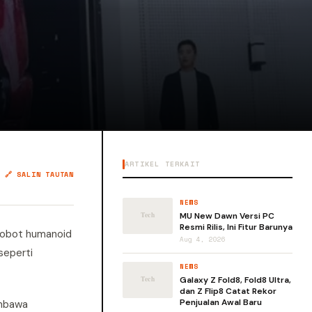
ARTIKEL TERKAIT
🔗 SALIN TAUTAN
NEWS
MU New Dawn Versi PC
Resmi Rilis, Ini Fitur Barunya
 robot humanoid
Aug 4, 2026
seperti
NEWS
Galaxy Z Fold8, Fold8 Ultra,
dan Z Flip8 Catat Rekor
Penjualan Awal Baru
embawa