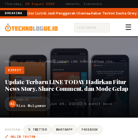
Thursday,
06 August 2026
· Jakarta, Indonesia
 M6 DM, Motor Listrik Jadi Penggerak Utama
Kabar Terkini Sasha Grey: Pe
BREAKING
☰
⌕
BERANDA
/
DIRECT
/
UPDATE TERBARU LINE TODAY HADIRKAN FITU…
DIRECT
Update Terbaru LINE TODAY Hadirkan Fitur
News Story, Share Comment, dan Mode Gelap
PENULIS
RI
Jun 24, 2020
⏱ 4 menit baca
Riza Mulyawan
BAGIKAN:
𝕏 TWITTER
WHATSAPP
FACEBOOK
🔗 SALIN TAUTAN