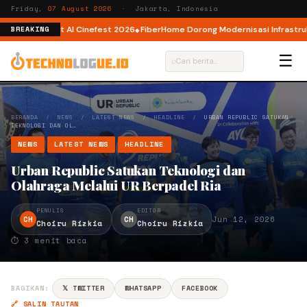
Friday,
07 August 2026
· Jakarta, Indonesia
or AI lewat AI Cinefest 2026
FiberHome Dorong Modernisasi Infrastruktur
BREAKING
☰
⌕
BERANDA
/
NEWS
/
LATEST NEWS
/
HEADLINE
/
URBAN REPUBLIC SATUKAN
TEKNOLOGI DAN OL…
NEWS
LATEST NEWS
HEADLINE
Urban Republic Satukan Teknologi dan
Olahraga Melalui UR Berpadel Ria
PENULIS
EDITOR
CH
CH
Jun 12, 2026
Choiru Rizkia
Choiru Rizkia
⏱ 3 menit baca
BAGIKAN:
𝕏 TWITTER
WHATSAPP
FACEBOOK
🔗 SALIN TAUTAN