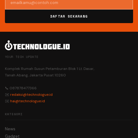
DAFTAR SEKARANG
YOUR TECH UPDATE
Komplek Rumah Susun Petamburan Blok 1 Lt. Dasar,
Tanah Abang, Jakarta Pusat 10260
📞 087878477366
✉️
redaksi@technologue.id
✉️
hai@technologue.id
KATEGORI
News
Gadget