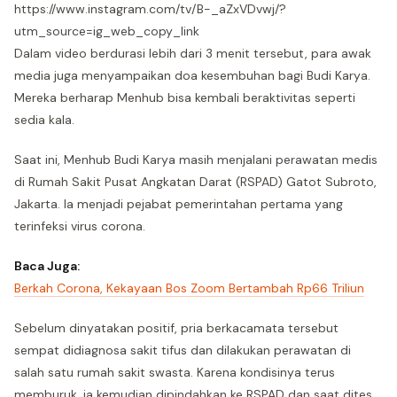
https://www.instagram.com/tv/B-_aZxVDvwj/?
utm_source=ig_web_copy_link
Dalam video berdurasi lebih dari 3 menit tersebut, para awak
media juga menyampaikan doa kesembuhan bagi Budi Karya.
Mereka berharap Menhub bisa kembali beraktivitas seperti
sedia kala.
Saat ini, Menhub Budi Karya masih menjalani perawatan medis
di Rumah Sakit Pusat Angkatan Darat (RSPAD) Gatot Subroto,
Jakarta. Ia menjadi pejabat pemerintahan pertama yang
terinfeksi virus corona.
Baca Juga:
Berkah Corona, Kekayaan Bos Zoom Bertambah Rp66 Triliun
Sebelum dinyatakan positif, pria berkacamata tersebut
sempat didiagnosa sakit tifus dan dilakukan perawatan di
salah satu rumah sakit swasta. Karena kondisinya terus
memburuk, ia kemudian dipindahkan ke RSPAD dan saat dites