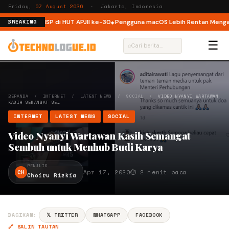
Friday,
07 August 2026
· Jakarta, Indonesia
rastruktur ISP di HUT APJII ke-30
Pengguna macOS Lebih Rentan Mengalam
BREAKING
☰
⌕
BERANDA
/
INTERNET
/
LATEST NEWS
/
SOCIAL
/
VIDEO NYANYI WARTAWAN
KASIH SEMANGAT SE…
INTERNET
LATEST NEWS
SOCIAL
Video Nyanyi Wartawan Kasih Semangat
Sembuh untuk Menhub Budi Karya
PENULIS
CH
Apr 17, 2020
⏱ 2 menit baca
Choiru Rizkia
BAGIKAN:
𝕏 TWITTER
WHATSAPP
FACEBOOK
🔗 SALIN TAUTAN