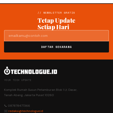
// NEWSLETTER GRATIS
Tetap Update
Setiap Hari
DAFTAR SEKARANG
YOUR TECH UPDATE
Komplek Rumah Susun Petamburan Blok 1 Lt. Dasar,
Tanah Abang, Jakarta Pusat 10260
📞 087878477366
✉️
redaksi@technologue.id