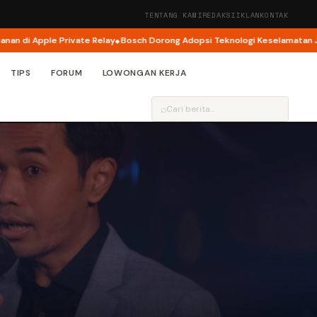
TENTANG KAMI
REDAKSI
IKLAN
KONTAK
ple Private Relay
Bosch Dorong Adopsi Teknologi Keselamatan Jadi Fokus
TIPS
FORUM
LOWONGAN KERJA
⌕