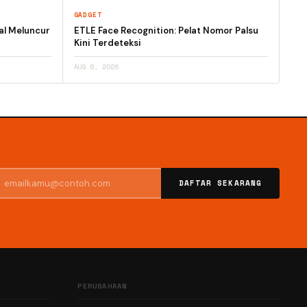
GADGET
al Meluncur
ETLE Face Recognition: Pelat Nomor Palsu
Kini Terdeteksi
AUG 6, 2026
DAFTAR SEKARANG
PERUSAHAAN