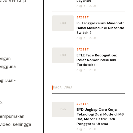
vivo V1+ Chip
Layanan
Aug 5, 2026
GADGET
Ini Tanggal Resmi Minecraft
Bakal Meluncur di Nintendo
Switch 2
Aug 6, 2026
GADGET
ETLE Face Recognition:
engan
Pelat Nomor Palsu Kini
Terdeteksi
engguna.
Aug 6, 2026
ng Dual-
BACA JUGA
p.
BERITA
BYD Ungkap Cara Kerja
Teknologi Dual Mode di M6
isempurnakan
DM, Motor Listrik Jadi
video, sehingga
Penggerak Utama
Aug 6, 2026