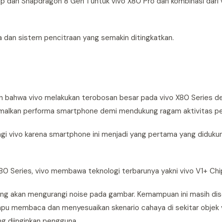
p dan Snapdragon 8 Gen 1 untuk vivo X80 Pro dan kombinasi dari 
ma dan sistem pencitraan yang semakin ditingkatkan.
an bahwa vivo melakukan terobosan besar pada vivo X80 Series d
malkan performa smartphone demi mendukung ragam aktivitas p
gi vivo karena smartphone ini menjadi yang pertama yang diduku
0 Series, vivo membawa teknologi terbarunya yakni vivo V1+ Chi
ang akan mengurangi noise pada gambar. Kemampuan ini masih d
pu membaca dan menyesuaikan skenario cahaya di sekitar objek 
g diinginkan pengguna.