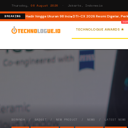
Thursday,
06 August 2026
· Jakarta, Indonesia
Kini Hadir hingga Ukuran 98 Inci
DTI-CX 2026 Resmi Digelar, Perkuat Ekosis
BREAKING
TECHNOLOGUE AWARDS ★
BERANDA
/
GADGET
/
NEW PRODUCT
/
NEWS
/
LATEST NEWS