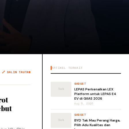
ARTIKEL TERKAIT
🔗 SALIN TAUTAN
GADGET
LEPAS Perkenalkan LEX
Platform untuk LEPAS E4
rot
EV di GIIAS 2026
Aug 5, 2026
ebut
GADGET
BYD Tak Mau Perang Harga,
Pilih Adu Kualitas dan