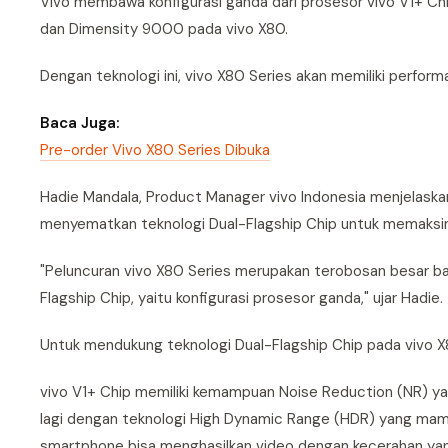
Vivo membawa konfigurasi ganda dari prosesor vivo V1+ Chi
dan Dimensity 9000 pada vivo X80.
Dengan teknologi ini, vivo X80 Series akan memiliki perfor
Baca Juga:
Pre-order Vivo X80 Series Dibuka
Hadie Mandala, Product Manager vivo Indonesia menjelask
menyematkan teknologi Dual-Flagship Chip untuk memaksi
"Peluncuran vivo X80 Series merupakan terobosan besar ba
Flagship Chip, yaitu konfigurasi prosesor ganda," ujar Hadie.
Untuk mendukung teknologi Dual-Flagship Chip pada vivo X8
vivo V1+ Chip memiliki kemampuan Noise Reduction (NR) y
lagi dengan teknologi High Dynamic Range (HDR) yang mam
smartphone bisa menghasilkan video dengan kecerahan yan