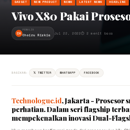
GADGET
NEW PRODUCT
NEWS
LATEST NEWS
HEADLINE
Vivo X80 Pakai Proses
PENULIS
CH
Jul 22, 2022
⏱ 2 menit baca
Choiru Rizkia
BAGIKAN:
𝕏 TWITTER
WHATSAPP
FACEBOOK
Technologue.id
, Jakarta - Prosesor
perhatian. Dalam seri flagship terba
mempekenalkan inovasi Dual-Flagsh