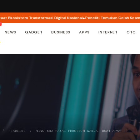
tem Transformasi Digital Nasional
Peneliti Temukan Celah Keamanan di Ap
NEWS
GADGET
BUSINESS
APPS
INTERNET
OTO
/
HEADLINE
/
VIVO X80 PAKAI PROSESOR GANDA, BUAT APA?