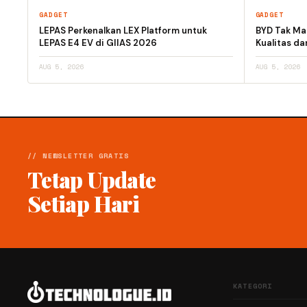
GADGET
GADGET
LEPAS Perkenalkan LEX Platform untuk
BYD Tak Mau
LEPAS E4 EV di GIIAS 2026
Kualitas d
AUG 5, 2026
AUG 5, 2026
// NEWSLETTER GRATIS
Tetap Update
Setiap Hari
KATEGORI