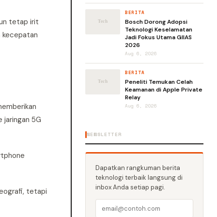
BERITA
n tetap irit
Bosch Dorong Adopsi
Teknologi Keselamatan
n kecepatan
Jadi Fokus Utama GIIAS
2026
Aug 6, 2026
BERITA
Peneliti Temukan Celah
Keamanan di Apple Private
Relay
 memberikan
Aug 6, 2026
 jaringan 5G
NEWSLETTER
rtphone
Dapatkan rangkuman berita
teknologi terbaik langsung di
inbox Anda setiap pagi.
ografi, tetapi