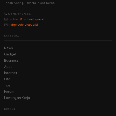
Tanah Abang, Jakarta Pusat 10260
📞 087878477366
✉️
redaksi@technologue.id
✉️
hai@technologue.id
KATEGORI
News
Gadget
Business
Apps
Internet
Oto
Tips
Forum
Lowongan Kerja
KONTEN