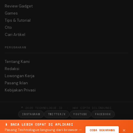
Review Gadget
Games
Tips & Tutorial
Oto
Cari Artikel
PERUSAHAAN
Tentang Kami
Redaksi
Lowongan Kerja
Pasang Iklan
Kebijakan Privasi
© 2026 TECHNOLOGUE.ID · HAK CIPTA DILINDUNGI
INSTAGRAM
TWITTER/X
YOUTUBE
FACEBOOK
📱 BACA LEBIH CEPAT DI APLIKASI
Pasang Technologue langsung dari browser —
COBA SEKARANG
✕