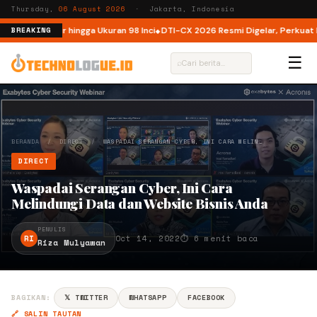
Thursday,
06 August 2026
· Jakarta, Indonesia
 Kini Hadir hingga Ukuran 98 Inci
DTI-CX 2026 Resmi Digelar, Perkuat Ekosi
BREAKING
☰
⌕
BERANDA
/
DIRECT
/
WASPADAI SERANGAN CYBER, INI CARA MELIN…
DIRECT
Waspadai Serangan Cyber, Ini Cara
Melindungi Data dan Website Bisnis Anda
PENULIS
RI
Oct 14, 2022
⏱ 6 menit baca
Riza Mulyawan
BAGIKAN:
𝕏 TWITTER
WHATSAPP
FACEBOOK
🔗 SALIN TAUTAN