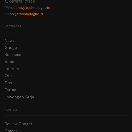
📞 087878477366
✉️
redaksi@technologue.id
✉️
hai@technologue.id
KATEGORI
News
Gadget
Business
Apps
Internet
Oto
Tips
Forum
Lowongan Kerja
KONTEN
Review Gadget
Games