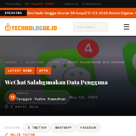
Thursday,
06 August 2026
· Jakarta, Indonesia
 Indonesia, Kini Hadir hingga Ukuran 98 Inci
DTI-CX 2026 Resmi Digelar, Per
BREAKING
☰
⌕
BERANDA
/
LATEST NEWS
/
APPS
/
WECHAT SALAHGUNAKAN DATA PENGGUNA
LATEST NEWS
APPS
WeChat Salahgunakan Data Pengguna
PENULIS
TA
May 19, 2020
Tangguh Yudha Ramadhan
⏱ 2 menit baca
BAGIKAN:
𝕏 TWITTER
WHATSAPP
FACEBOOK
🔗 SALIN TAUTAN