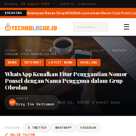
Sunday,
09 August 2026
· Jakarta, Indonesia
jak Pelari Melampaui Batas Diri
MODENA Luncurkan Mesin Cuci Front Load
BREAKING
☰
⌕
BERANDA
/
NEWS
/
INTERNET
/
LATEST NEWS
/
HEADLINE
/
WHATSAPP
KENALKAN FITUR PENGGANTIAN NOM…
NEWS
INTERNET
LATEST NEWS
HEADLINE
WhatsApp Kenalkan Fitur Penggantian Nomor
Ponsel dengan Nama Pengguna dalam Grup
Obrolan
PENULIS
ER
Mar 13, 2023
⏱ 2 menit baca
Erry Ike Setiawan
BAGIKAN:
𝕏 TWITTER
WHATSAPP
FACEBOOK
🔗 SALIN TAUTAN