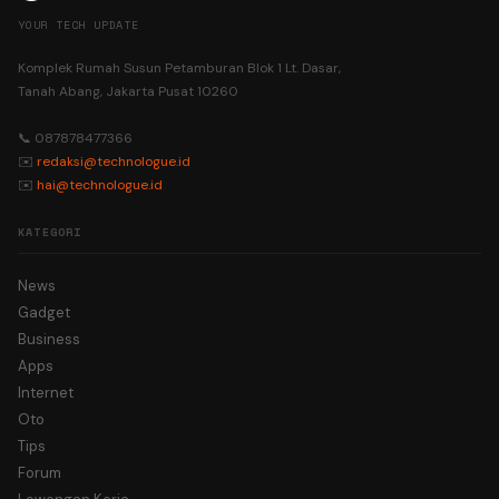
YOUR TECH UPDATE
Komplek Rumah Susun Petamburan Blok 1 Lt. Dasar,
Tanah Abang, Jakarta Pusat 10260
📞 087878477366
✉️
redaksi@technologue.id
✉️
hai@technologue.id
KATEGORI
News
Gadget
Business
Apps
Internet
Oto
Tips
Forum