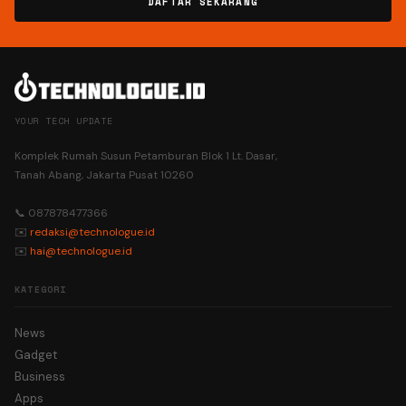
DAFTAR SEKARANG
YOUR TECH UPDATE
Komplek Rumah Susun Petamburan Blok 1 Lt. Dasar,
Tanah Abang, Jakarta Pusat 10260
📞 087878477366
✉️
redaksi@technologue.id
✉️
hai@technologue.id
KATEGORI
News
Gadget
Business
Apps