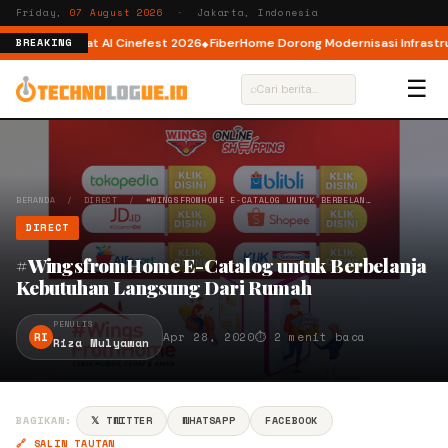
Friday,
07 August 2026
· Jakarta, Indonesia
ator AI lewat AI Cinefest 2026
FiberHome Dorong Modernisasi Infrastruktu
BREAKING
☰
⌕
BERANDA
/
DIRECT
/
#WINGSFROMHOME E-CATALOG UNTUK BERBELAN…
DIRECT
#WingsfromHome E-Catalog untuk Berbelanja
Kebutuhan Langsung Dari Rumah
PENULIS
RI
Apr 28, 2020
⏱ 2 menit baca
Riza Mulyawan
BAGIKAN:
𝕏 TWITTER
WHATSAPP
FACEBOOK
🔗 SALIN TAUTAN