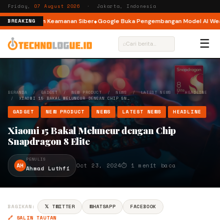
Friday,
07 August 2026
· Jakarta, Indonesia
lami Insiden Keamanan Siber
Google Buka Pengembangan Model AI Weathe
BREAKING
☰
⌕
BERANDA
/
GADGET
/
NEW PRODUCT
/
NEWS
/
LATEST NEWS
/
HEADLINE
/
XIAOMI 15 BAKAL MELUNCUR DENGAN CHIP SN…
GADGET
NEW PRODUCT
NEWS
LATEST NEWS
HEADLINE
Xiaomi 15 Bakal Meluncur dengan Chip
Snapdragon 8 Elite
PENULIS
AH
Oct 23, 2024
⏱ 1 menit baca
Ahmad Luthfi
BAGIKAN:
𝕏 TWITTER
WHATSAPP
FACEBOOK
🔗 SALIN TAUTAN