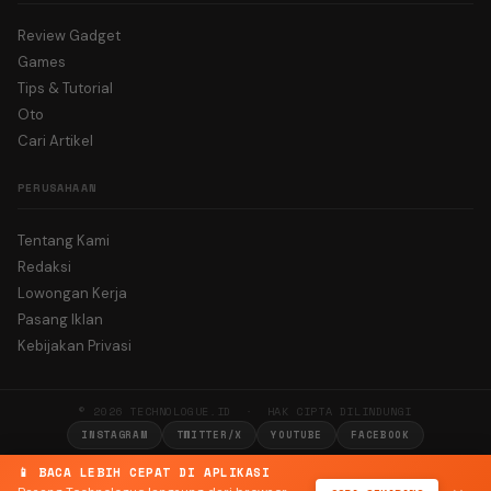
Review Gadget
Games
Tips & Tutorial
Oto
Cari Artikel
PERUSAHAAN
Tentang Kami
Redaksi
Lowongan Kerja
Pasang Iklan
Kebijakan Privasi
© 2026 TECHNOLOGUE.ID · HAK CIPTA DILINDUNGI
INSTAGRAM
TWITTER/X
YOUTUBE
FACEBOOK
📱 BACA LEBIH CEPAT DI APLIKASI