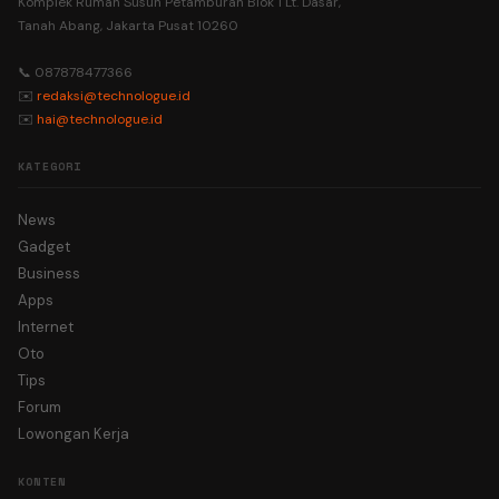
Komplek Rumah Susun Petamburan Blok 1 Lt. Dasar,
Tanah Abang, Jakarta Pusat 10260
📞 087878477366
✉️
redaksi@technologue.id
✉️
hai@technologue.id
KATEGORI
News
Gadget
Business
Apps
Internet
Oto
Tips
Forum
Lowongan Kerja
KONTEN