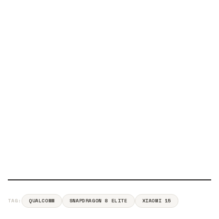
TAG:
QUALCOMM
SNAPDRAGON 8 ELITE
XIAOMI 15