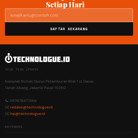
Setiap Hari
DAFTAR SEKARANG
YOUR TECH UPDATE
Komplek Rumah Susun Petamburan Blok 1 Lt. Dasar,
Tanah Abang, Jakarta Pusat 10260
📞 087878477366
✉️
redaksi@technologue.id
✉️
hai@technologue.id
KATEGORI