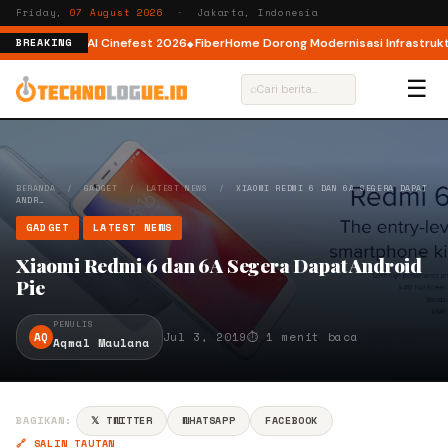
Friday,
07 August 2026
· Jakarta, Indonesia
or AI lewat AI Cinefest 2026
FiberHome Dorong Modernisasi Infrastruktur 
BREAKING
☰
⌕
BERANDA
/
GADGET
/
LATEST NEWS
/
XIAOMI REDMI 6 DAN 6A SEGERA DAPAT
ANDR…
GADGET
LATEST NEWS
Xiaomi Redmi 6 dan 6A Segera Dapat Android
Pie
PENULIS
AQ
Jul 3, 2019
⏱ 1 menit baca
Aqmal Maulana
BAGIKAN:
𝕏 TWITTER
WHATSAPP
FACEBOOK
🔗 SALIN TAUTAN