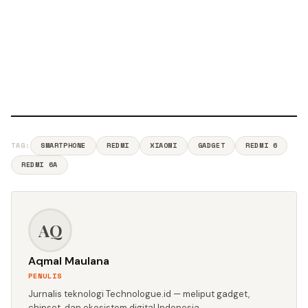
TAG:
SMARTPHONE
REDMI
XIAOMI
GADGET
REDMI 6
REDMI 6A
AQ
Aqmal Maulana
PENULIS
Jurnalis teknologi Technologue.id — meliput gadget,
chipset, dan ekosistem digital Indonesia.