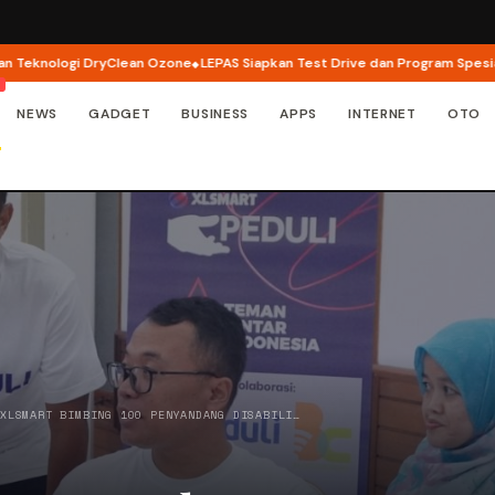
ologi DryClean Ozone
LEPAS Siapkan Test Drive dan Program Spesial di GI
NEWS
GADGET
BUSINESS
APPS
INTERNET
OTO
/
XLSMART BIMBING 100 PENYANDANG DISABILI…