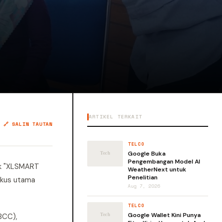
ARTIKEL TERKAIT
🔗 SALIN TAUTAN
TELCO
Google Buka
Pengembangan Model AI
uk "XLSMART
WeatherNext untuk
Penelitian
fokus utama
Aug 7, 2026
TELCO
Google Wallet Kini Punya
(BCC),