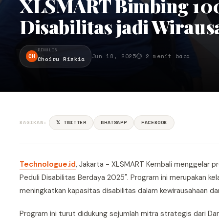
XLSMART Bimbing 10
Disabilitas jadi Wiraus
PENULIS
CH
Jun 18, 2025
⏱ 2 menit baca
Choiru Rizkia
BAGIKAN:
𝕏 TWITTER
WHATSAPP
FACEBOOK
Technologue.id
, Jakarta - XLSMART Kembali menggelar p
Peduli Disabilitas Berdaya 2025". Program ini merupakan kel
meningkatkan kapasitas disabilitas dalam kewirausahaan dan l
Program ini turut didukung sejumlah mitra strategis dari Da