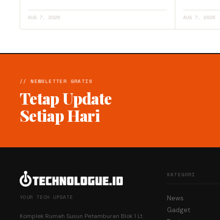
AUG 7, 2026
AUG 7, 2026
// NEWSLETTER GRATIS
Tetap Update
Setiap Hari
KATEGORI
YOUR TECH UPDATE
News
Gadget
Komplek Rumah Susun Petamburan Blok 1 Lt.