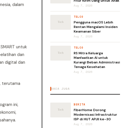
Fitur Kirim Uang untuk Anak
onesia, dalam
Aug 7, 2026
TELCO
Pengguna macOS Lebih
Rentan Mengalami Insiden
Keamanan Siber
Aug 7, 2026
XLSMART untuk
TELCO
RS Mitra Keluarga
elatihan dan
Manfaatkan AI untuk
n digital dan
Kurangi Beban Administrasi
Tenaga Kesehatan
Aug 7, 2026
, terutama
BACA JUGA
ogram ini,
BERITA
FiberHome Dorong
ekonomi,
Modernisasi Infrastruktur
ISP di HUT APJII ke-30
sahanya.
Aug 7, 2026