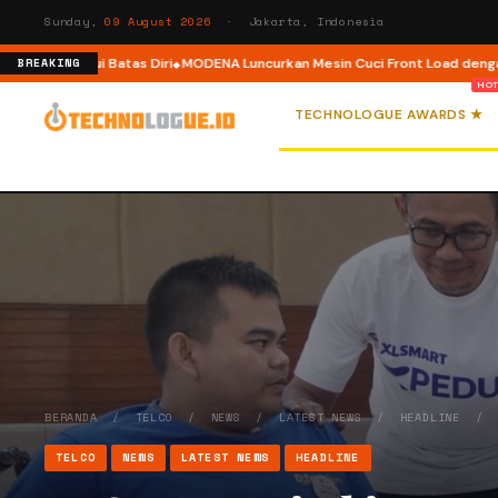
Sunday,
09 August 2026
· Jakarta, Indonesia
elampaui Batas Diri
MODENA Luncurkan Mesin Cuci Front Load dengan Tekn
BREAKING
TECHNOLOGUE AWARDS ★
BERANDA
/
TELCO
/
NEWS
/
LATEST NEWS
/
HEADLINE
TELCO
NEWS
LATEST NEWS
HEADLINE