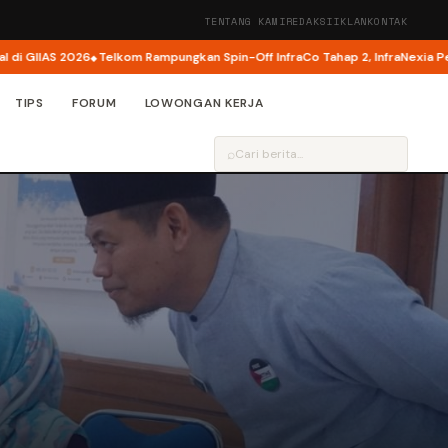
TENTANG KAMI
REDAKSI
IKLAN
KONTAK
IAS 2026
Telkom Rampungkan Spin-Off InfraCo Tahap 2, InfraNexia Perkuat 
TIPS
FORUM
LOWONGAN KERJA
⌕