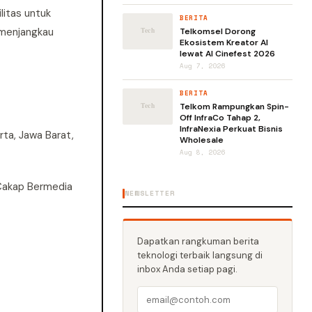
litas untuk
BERITA
 menjangkau
Telkomsel Dorong
Ekosistem Kreator AI
lewat AI Cinefest 2026
Aug 7, 2026
BERITA
Telkom Rampungkan Spin-
Off InfraCo Tahap 2,
InfraNexia Perkuat Bisnis
rta, Jawa Barat,
Wholesale
Aug 8, 2026
 Cakap Bermedia
NEWSLETTER
Dapatkan rangkuman berita
teknologi terbaik langsung di
inbox Anda setiap pagi.