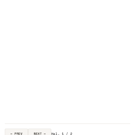
Hal. 1 / 2
← PREV
NEXT →