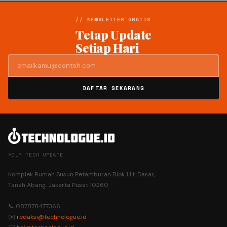
// NEWSLETTER GRATIS
Tetap Update
Setiap Hari
DAFTAR SEKARANG
YOUR TECH UPDATE
Komplek Rumah Susun Petamburan Blok 1 Lt. Dasar,
Tanah Abang, Jakarta Pusat 10260
📞 087878477366
✉️
redaksi@technologue.id