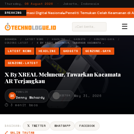
Thursday,
06 August 2026
· Jakarta, Indonesia
em Transformasi Digital Nasional
Peneliti Temukan Celah Keamanan di Appl
BREAKING
☰
⌕
BERANDA
/
LATEST NEWS
/
HEADLINE
/
GADGETS
/
GENZONE-GAYA
/
GENZONE-LATEST
/
X BY XREAL MELUNCUR, TAWARKAN KACAMATA …
LATEST NEWS
HEADLINE
GADGETS
GENZONE-GAYA
GENZONE-LATEST
X By XREAL Meluncur, Tawarkan Kacamata
AR Terjangkau
PENULIS
DE
May 31, 2026
EDITOR
Denny Mahardy
⏱ 3 menit baca
BAGIKAN:
𝕏 TWITTER
WHATSAPP
FACEBOOK
🔗 SALIN TAUTAN