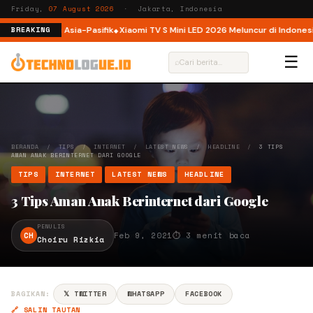
Friday,
07 August 2026
· Jakarta, Indonesia
 Raksasa di Asia-Pasifik
Xiaomi TV S Mini LED 2026 Meluncur di Indonesia, Ki
BREAKING
☰
⌕
BERANDA
/
TIPS
/
INTERNET
/
LATEST NEWS
/
HEADLINE
/
3 TIPS
AMAN ANAK BERINTERNET DARI GOOGLE
TIPS
INTERNET
LATEST NEWS
HEADLINE
3 Tips Aman Anak Berinternet dari Google
PENULIS
CH
Feb 9, 2021
⏱ 3 menit baca
Choiru Rizkia
BAGIKAN:
𝕏 TWITTER
WHATSAPP
FACEBOOK
🔗 SALIN TAUTAN