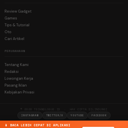
Review Gadget
Games
Tips & Tutorial
Oto
Cari Artikel
PERUSAHAAN
Tentang Kami
Redaksi
Lowongan Kerja
Pasang Iklan
Kebijakan Privasi
© 2026 TECHNOLOGUE.ID · HAK CIPTA DILINDUNGI
INSTAGRAM
TWITTER/X
YOUTUBE
FACEBOOK
📱 BACA LEBIH CEPAT DI APLIKASI