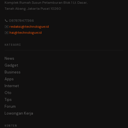
Komplek Rumah Susun Petamburan Blok 1 Lt. Dasar,
Tanah Abang, Jakarta Pusat 10260
📞 087878477366
✉️
redaksi@technologue.id
✉️
hai@technologue.id
KATEGORI
News
Gadget
Business
Apps
Internet
Oto
Tips
Forum
Lowongan Kerja
KONTEN