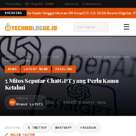
Thursday,
06 August 2026
· Jakarta, Indonesia
donesia, Kini Hadir hingga Ukuran 98 Inci
DTI-CX 2026 Resmi Digelar, Perkua
BREAKING
☰
⌕
BERANDA
/
NEWS
/
LATEST NEWS
/
HEADLINE
/
5 MITOS SEPUTAR CHATGPT
YANG PERLU KAMU…
NEWS
LATEST NEWS
HEADLINE
5 Mitos Seputar ChatGPT yang Perlu Kamu
Ketahui
PENULIS
AH
Jul 2, 2023
⏱ 3 menit baca
Ahmad Luthfi
BAGIKAN:
𝕏 TWITTER
WHATSAPP
FACEBOOK
🔗 SALIN TAUTAN