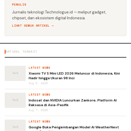
PENULIS
Jurnalis teknologi Technologue.id — meliput gadget,
chipset, dan ekosistem digital Indonesia.
LIHAT SEMUA ARTIKEL →
ARTIKEL TERKAIT
LATEST NEWS
Xiaomi TV S Mini LED 2026 Meluncur di Indonesia, Kini
Hadir hingga Ukuran 98 Inci
Aug 6, 2026
LATEST NEWS
Indosat dan NVIDIA Luncurkan Zankore, Platform AI
Raksasa di Asia-Pasifik
Aug 7, 2026
LATEST NEWS
Google Buka Pengembangan Model AI WeatherNext