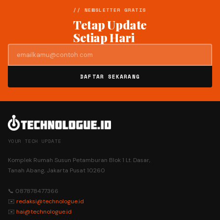
// NEWSLETTER GRATIS
Tetap Update
Setiap Hari
DAFTAR SEKARANG
YOUR TECH UPDATE
Komplek Rumah Susun Petamburan Blok 1 Lt. Dasar,
Tanah Abang, Jakarta Pusat 10260
📞 087878477366
✉️
redaksi@technologue.id
✉️
hai@technologue.id