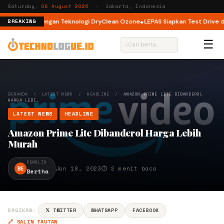
Saturday,
08 August 2026
· Jakarta, Indonesia
ront Load dengan Teknologi DryClean Ozone
LEPAS Siapkan Test Drive dan
BREAKING
☰
⌕
BERANDA
/
LATEST NEWS
/
HEADLINE
/
AMAZON PRIME LITE DIBANDEROL
HARGA LEBI…
LATEST NEWS
HEADLINE
Amazon Prime Lite Dibanderol Harga Lebih
Murah
PENULIS
BE
Jan 18, 2023
⏱ 2 menit baca
Bertha
BAGIKAN:
𝕏 TWITTER
WHATSAPP
FACEBOOK
🔗 SALIN TAUTAN