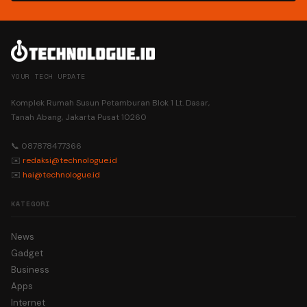
YOUR TECH UPDATE
Komplek Rumah Susun Petamburan Blok 1 Lt. Dasar,
Tanah Abang, Jakarta Pusat 10260
📞 087878477366
✉️
redaksi@technologue.id
✉️
hai@technologue.id
KATEGORI
News
Gadget
Business
Apps
Internet