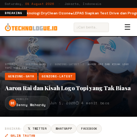
Saturday,
08 August 2026
· Jakarta, Indonesia
 dengan Teknologi DryClean Ozone
LEPAS Siapkan Test Drive dan Program S
BREAKING
☰
⌕
BERANDA
/
GENZONE-GAYA
/
GENZONE-LATEST
/
AARON RAI DAN KISAH LOGO
TOPI YANG TAK …
GENZONE-GAYA
GENZONE-LATEST
Aaron Rai dan Kisah Logo Topi yang Tak Biasa
PENULIS
DE
Jun 1, 2026
⏱ 4 menit baca
Denny Mahardy
BAGIKAN:
𝕏 TWITTER
WHATSAPP
FACEBOOK
🔗 SALIN TAUTAN