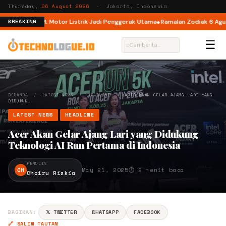
Thursday,
06 August 2026
· Jakarta, Indonesia
e di M6 DM, Motor Listrik Jadi Penggerak Utama
Ramalan Zodiak 6 Agustus
BREAKING
☰
⌕
BERANDA
/
LATEST NEWS
/
HEADLINE
/
ACER AKAN GELAR AJANG LARI YANG
DIDUKUN…
LATEST NEWS
HEADLINE
Acer Akan Gelar Ajang Lari yang Didukung
Teknologi AI Run Pertama di Indonesia
PENULIS
CH
May 21, 2025
⏱ 2 menit baca
Choiru Rizkia
BAGIKAN:
𝕏 TWITTER
WHATSAPP
FACEBOOK
🔗 SALIN TAUTAN