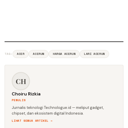
TAG:
ACER
ACERUN
HARGA ACERUN
LARI ACERUN
CH
Choiru Rizkia
PENULIS
Jurnalis teknologi Technologue.id — meliput gadget,
chipset, dan ekosistem digital Indonesia.
LIHAT SEMUA ARTIKEL →