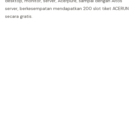
desktop, monitor, server, Acerpure, sampai dengan Altos
server, berkesempatan mendapatkan 200 slot tiket ACERUN
secara gratis.