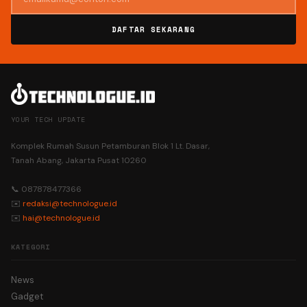
DAFTAR SEKARANG
YOUR TECH UPDATE
Komplek Rumah Susun Petamburan Blok 1 Lt. Dasar,
Tanah Abang, Jakarta Pusat 10260
📞 087878477366
✉️
redaksi@technologue.id
✉️
hai@technologue.id
KATEGORI
News
Gadget