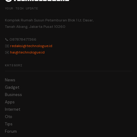
YOUR TECH UPDATE
Komplek Rumah Susun Petamburan Blok 1 Lt. Dasar,
Tanah Abang, Jakarta Pusat 10260
📞 087878477366
✉️
redaksi@technologue.id
✉️
hai@technologue.id
KATEGORI
News
Gadget
Business
Apps
Internet
Oto
Tips
Forum