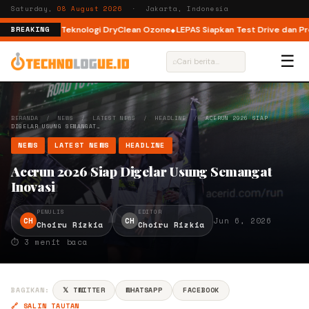
Saturday,
08 August 2026
· Jakarta, Indonesia
ad dengan Teknologi DryClean Ozone
LEPAS Siapkan Test Drive dan Progra
BREAKING
☰
⌕
BERANDA
/
NEWS
/
LATEST NEWS
/
HEADLINE
/
ACERUN 2026 SIAP
DIGELAR USUNG SEMANGAT…
NEWS
LATEST NEWS
HEADLINE
Acerun 2026 Siap Digelar Usung Semangat
Inovasi
PENULIS
EDITOR
CH
CH
Jun 6, 2026
Choiru Rizkia
Choiru Rizkia
⏱ 3 menit baca
BAGIKAN:
𝕏 TWITTER
WHATSAPP
FACEBOOK
🔗 SALIN TAUTAN