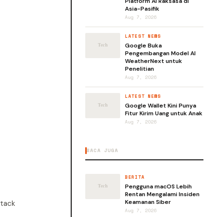
Platform AI Raksasa di
Asia-Pasifik
Aug 7, 2026
LATEST NEWS
Google Buka
Pengembangan Model AI
WeatherNext untuk
Penelitian
Aug 7, 2026
LATEST NEWS
Google Wallet Kini Punya
Fitur Kirim Uang untuk Anak
Aug 7, 2026
BACA JUGA
BERITA
Pengguna macOS Lebih
Rentan Mengalami Insiden
Keamanan Siber
stack
Aug 7, 2026