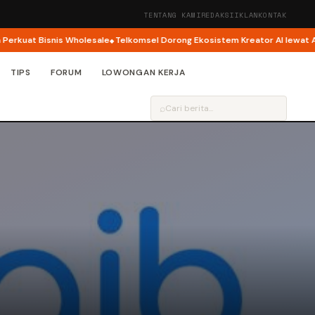
TENTANG KAMI
REDAKSI
IKLAN
KONTAK
uat Bisnis Wholesale
Telkomsel Dorong Ekosistem Kreator AI lewat AI Cin
TIPS
FORUM
LOWONGAN KERJA
⌕