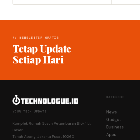
// NEWSLETTER GRATIS
Tetap Update
Setiap Hari
KATEGORI
YOUR TECH UPDATE
News
Gadget
Komplek Rumah Susun Petamburan Blok 1 Lt.
Business
Dasar,
Apps
Tanah Abang, Jakarta Pusat 10260