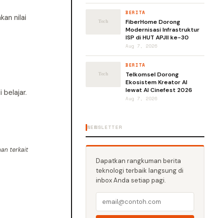
BERITA
an nilai
FiberHome Dorong
Modernisasi Infrastruktur
ISP di HUT APJII ke-30
Aug 7, 2026
BERITA
Telkomsel Dorong
Ekosistem Kreator AI
lewat AI Cinefest 2026
belajar.
Aug 7, 2026
NEWSLETTER
an terkait
Dapatkan rangkuman berita
teknologi terbaik langsung di
inbox Anda setiap pagi.