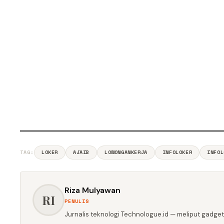
TAG:
LOKER
AJAIB
LOWONGANKERJA
INFOLOKER
INFOL
Riza Mulyawan
RI
PENULIS
Jurnalis teknologi Technologue.id — meliput gadget,