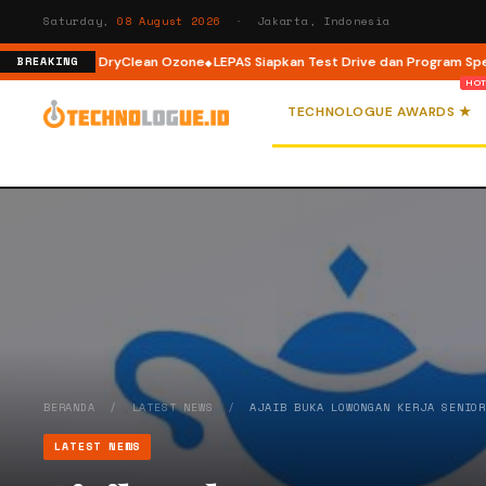
Saturday,
08 August 2026
· Jakarta, Indonesia
Teknologi DryClean Ozone
LEPAS Siapkan Test Drive dan Program Spesial d
BREAKING
TECHNOLOGUE AWARDS ★
BERANDA
/
LATEST NEWS
/
AJAIB BUKA LOWONGAN KERJA SENIO
LATEST NEWS