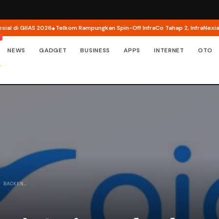
i GIIAS 2026
Telkom Rampungkan Spin-Off InfraCo Tahap 2, InfraNexia Perk
NEWS
GADGET
BUSINESS
APPS
INTERNET
OTO
R BACKEN…