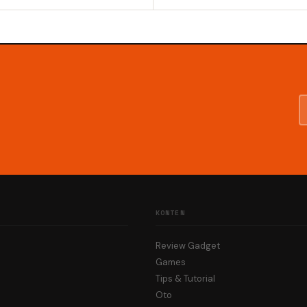
KONTEN
Review Gadget
Games
Tips & Tutorial
Oto