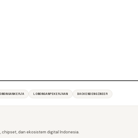
OWONGANKERJA
LOWONGANPEKERJAAN
BACKENDENGINEER
 chipset, dan ekosistem digital Indonesia.