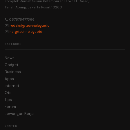
Komplek Rumah Susun Petamburan Blok 1 Lt. Dasar,
Tanah Abang, Jakarta Pusat 10260
📞 087878477366
✉️
redaksi@technologue.id
✉️
hai@technologue.id
KATEGORI
News
Gadget
Business
Apps
Internet
Oto
Tips
Forum
Lowongan Kerja
KONTEN