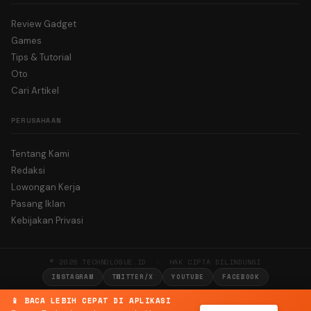
Review Gadget
Games
Tips & Tutorial
Oto
Cari Artikel
PERUSAHAAN
Tentang Kami
Redaksi
Lowongan Kerja
Pasang Iklan
Kebijakan Privasi
© 2026 TECHNOLOGUE.ID · HAK CIPTA DILINDUNGI
INSTAGRAM
TWITTER/X
YOUTUBE
FACEBOOK
📱 BACA LEBIH CEPAT DI APLIKASI