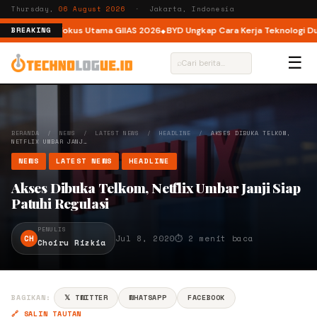
Thursday,
06 August 2026
· Jakarta, Indonesia
matan Jadi Fokus Utama GIIAS 2026
BYD Ungkap Cara Kerja Teknologi Dual 
BREAKING
☰
⌕
BERANDA
/
NEWS
/
LATEST NEWS
/
HEADLINE
/
AKSES DIBUKA TELKOM,
NETFLIX UMBAR JANJ…
NEWS
LATEST NEWS
HEADLINE
Akses Dibuka Telkom, Netflix Umbar Janji Siap
Patuhi Regulasi
PENULIS
CH
Jul 8, 2020
⏱ 2 menit baca
Choiru Rizkia
BAGIKAN:
𝕏 TWITTER
WHATSAPP
FACEBOOK
🔗 SALIN TAUTAN