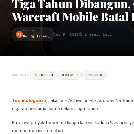
Tiga Tahun Dibangun,
Warcraft Mobile Batal D
PENULIS
RE
Aug 9, 2022
⏱ 2 menit baca
Rendy Islamy
BAGIKAN:
𝕏 TWITTER
WHATSAPP
FACEBOOK
Technologue.id
, Jakarta - Activision Blizzard dan NetEa
digarap bersama-sama selama tiga tahun.
Batalnya proyek tersebut diduga karena kedua
deve
loper
g
membantah isu tersebut.