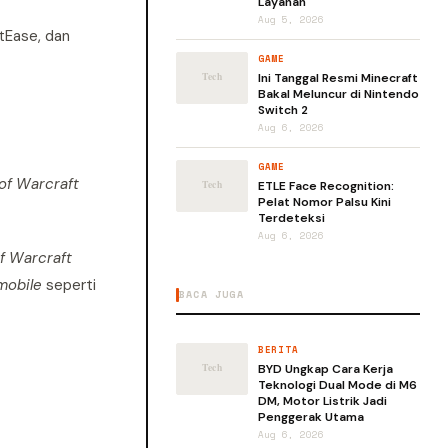
Layanan
Aug 5, 2026
tEase, dan
GAME
Ini Tanggal Resmi Minecraft
Bakal Meluncur di Nintendo
Switch 2
Aug 6, 2026
GAME
f Warcraft
ETLE Face Recognition:
Pelat Nomor Palsu Kini
Terdeteksi
Aug 6, 2026
f Warcraft
mobile
seperti
BACA JUGA
BERITA
BYD Ungkap Cara Kerja
Teknologi Dual Mode di M6
DM, Motor Listrik Jadi
Penggerak Utama
Aug 6, 2026