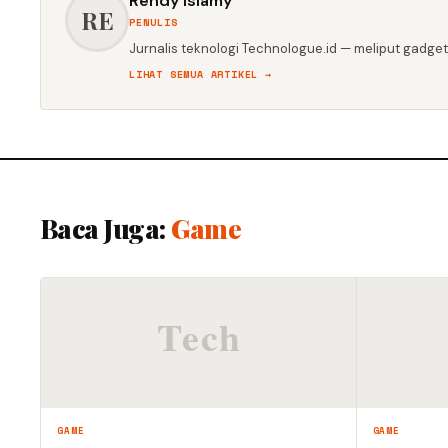
Rendy Islamy
RE
PENULIS
Jurnalis teknologi Technologue.id — meliput gadget,
LIHAT SEMUA ARTIKEL →
Baca Juga:
Game
GAME
GAME