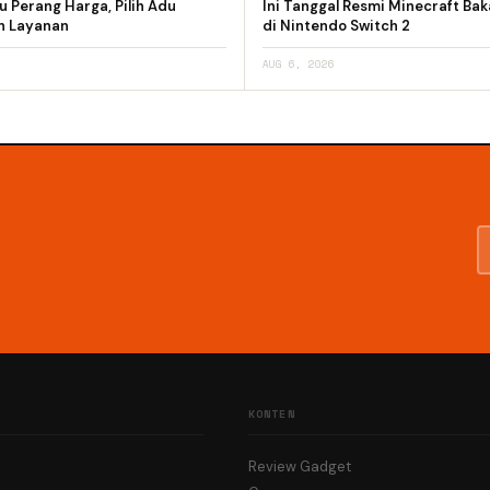
 Perang Harga, Pilih Adu
Ini Tanggal Resmi Minecraft Bak
an Layanan
di Nintendo Switch 2
AUG 6, 2026
KONTEN
Review Gadget