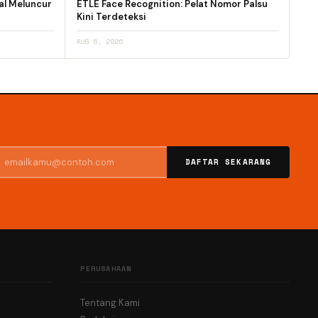
al Meluncur
ETLE Face Recognition: Pelat Nomor Palsu
Kini Terdeteksi
AUG 6, 2026
DAFTAR SEKARANG
PERUSAHAAN
Tentang Kami