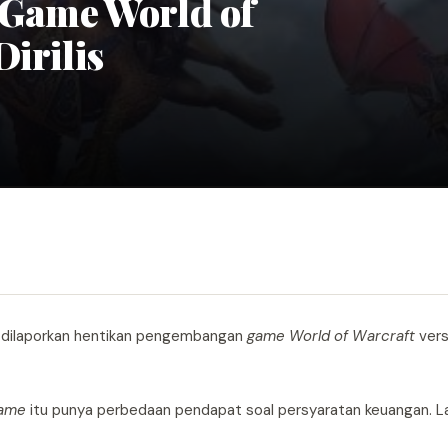
 Game World of
irilis
se dilaporkan hentikan pengembangan
game
World of Warcraft
vers
ame
itu punya perbedaan pendapat soal persyaratan keuangan. L