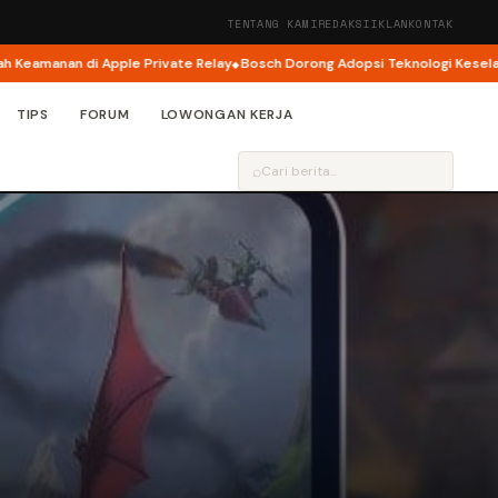
TENTANG KAMI
REDAKSI
IKLAN
KONTAK
manan di Apple Private Relay
Bosch Dorong Adopsi Teknologi Keselamatan
TIPS
FORUM
LOWONGAN KERJA
⌕