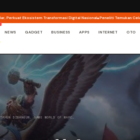
kuat Ekosistem Transformasi Digital Nasional
Peneliti Temukan Celah Kea
NEWS
GADGET
BUSINESS
APPS
INTERNET
OTO
 TAHUN DIBANGUN, GAME WORLD OF WARC…