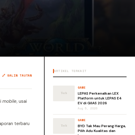
ARTIKEL TERKAIT
🔗 SALIN TAUTAN
GAME
LEPAS Perkenalkan LEX
Platform untuk LEPAS E4
i
mobile
, usai
EV di GIIAS 2026
Aug 5, 2026
GAME
aporan terbaru
BYD Tak Mau Perang Harga,
Pilih Adu Kualitas dan