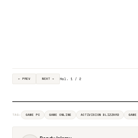
Hal. 1 / 2
← PREV
NEXT →
TAG:
GAME PC
GAME ONLINE
ACTIVISION BLIZZARD
GAME