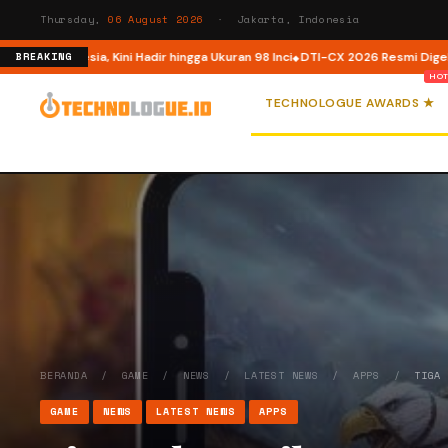
Thursday,
06 August 2026
· Jakarta, Indonesia
 Indonesia, Kini Hadir hingga Ukuran 98 Inci
DTI-CX 2026 Resmi Digelar, Per
BREAKING
TECHNOLOGUE AWARDS ★
BERANDA
/
GAME
/
NEWS
/
LATEST NEWS
/
APPS
/
TIGA
GAME
NEWS
LATEST NEWS
APPS