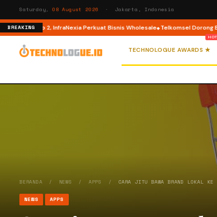
Saturday,
08 August 2026
· Jakarta, Indonesia
aCo Tahap 2, InfraNexia Perkuat Bisnis Wholesale
Telkomsel Dorong Ekosis
BREAKING
TECHNOLOGUE AWARDS ★
BERANDA
/
NEWS
/
APPS
/
CARA JITU BAWA BRAND LOKAL KE
NEWS
APPS