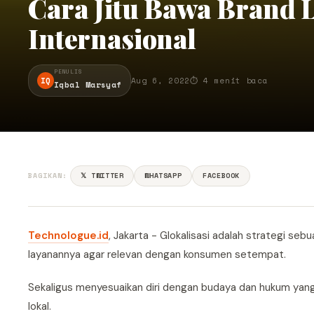
Cara Jitu Bawa Brand L
Internasional
PENULIS
IQ
Aug 6, 2022
⏱ 4 menit baca
Iqbal Marsyaf
BAGIKAN:
𝕏 TWITTER
WHATSAPP
FACEBOOK
Technologue.id
, Jakarta - Glokalisasi adalah strategi s
layanannya agar relevan dengan konsumen setempat.
Sekaligus menyesuaikan diri dengan budaya dan hukum yang 
lokal.