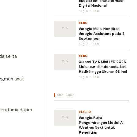
Ekosistem Transformasi
Digital Nasional
Aug 5, 2026
NEWS
Google Mulai Hentikan
Google Assistant pada 4
September
Aug 7, 2026
da serta
NEWS
Xiaomi TV S Mini LED 2026
Meluncur di Indonesia, Kini
Hadir hingga Ukuran 98 Inci
Aug 6, 2026
 segmen anak
BACA JUGA
 terutama dalam
BERITA
Google Buka
Pengembangan Model AI
WeatherNext untuk
Penelitian