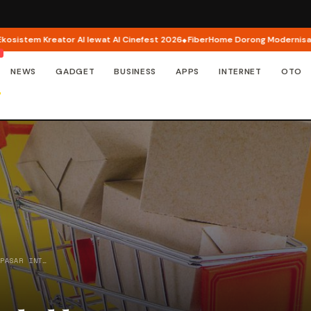
tem Kreator AI lewat AI Cinefest 2026
FiberHome Dorong Modernisasi Infr
NEWS
GADGET
BUSINESS
APPS
INTERNET
OTO
 PASAR INT…