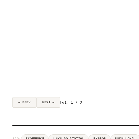
Hal. 1 / 3
← PREV
NEXT →
TAG:
ECOMMERCE
UMKM GO DIGITAL
EKSPOR
UMKM LOKAL