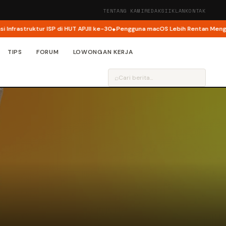
TENTANG KAMI
REDAKSI
IKLAN
KONTAK
astruktur ISP di HUT APJII ke-30
Pengguna macOS Lebih Rentan Mengalami
TIPS
FORUM
LOWONGAN KERJA
⌕