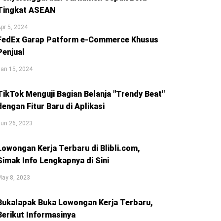
Tingkat ASEAN
pr 5, 2024
FedEx Garap Patform e-Commerce Khusus
Penjual
an 15, 2024
TikTok Menguji Bagian Belanja "Trendy Beat"
dengan Fitur Baru di Aplikasi
un 26, 2023
Lowongan Kerja Terbaru di Blibli.com,
Simak Info Lengkapnya di Sini
May 8, 2023
Bukalapak Buka Lowongan Kerja Terbaru,
Berikut Informasinya