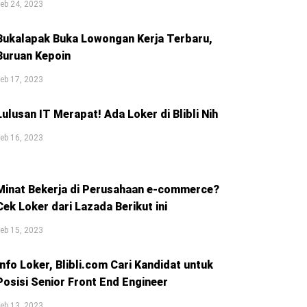
eb 24, 2023
Bukalapak Buka Lowongan Kerja Terbaru,
Buruan Kepoin
eb 17, 2023
Lulusan IT Merapat! Ada Loker di Blibli Nih
eb 16, 2023
Minat Bekerja di Perusahaan e-commerce?
Cek Loker dari Lazada Berikut ini
eb 15, 2023
Info Loker, Blibli.com Cari Kandidat untuk
Posisi Senior Front End Engineer
eb 13, 2023