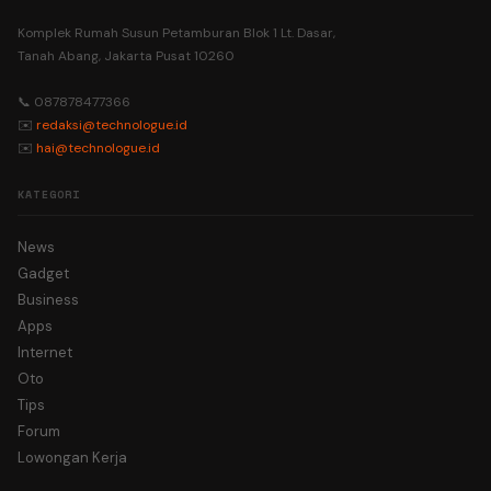
Komplek Rumah Susun Petamburan Blok 1 Lt. Dasar,
Tanah Abang, Jakarta Pusat 10260
📞 087878477366
✉️
redaksi@technologue.id
✉️
hai@technologue.id
KATEGORI
News
Gadget
Business
Apps
Internet
Oto
Tips
Forum
Lowongan Kerja