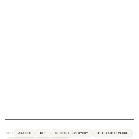
TAG:
AMAZON
NFT
GHOZALI EVERYDAY
NFT MARKETPLACE