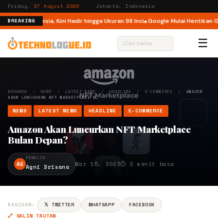
Friday,
07 August 2026
· Jakarta, Indonesia
ur di Indonesia, Kini Hadir hingga Ukuran 98 Inci
Google Mulai Hentikan Go
BREAKING
☰
⌕
BERANDA
/
NEWS
/
LATEST NEWS
/
HEADLINE
/
E-COMMERCE
/
AMAZON
AKAN LUNCURKAN NFT MARKETPLACE B…
NEWS
LATEST NEWS
HEADLINE
E-COMMERCE
Amazon Akan Luncurkan NFT Marketplace
Bulan Depan?
PENULIS
AG
Mar 15, 2023
⏱ 2 menit baca
Agni Drisana
BAGIKAN:
𝕏 TWITTER
WHATSAPP
FACEBOOK
🔗 SALIN TAUTAN