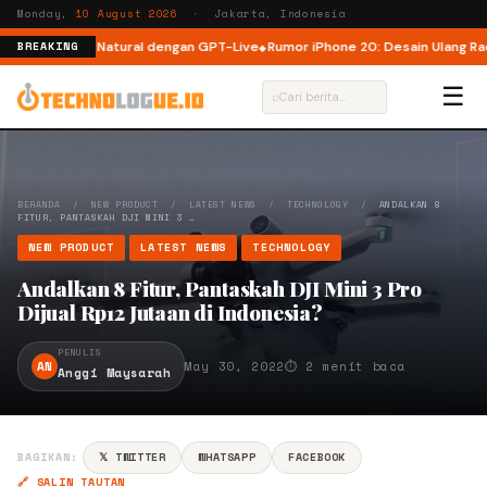
Monday,
10 August 2026
· Jakarta, Indonesia
 yang Lebih Natural dengan GPT-Live
Rumor iPhone 20: Desain Ulang Radik
BREAKING
☰
⌕
BERANDA
/
NEW PRODUCT
/
LATEST NEWS
/
TECHNOLOGY
/
ANDALKAN 8
FITUR, PANTASKAH DJI MINI 3 …
NEW PRODUCT
LATEST NEWS
TECHNOLOGY
Andalkan 8 Fitur, Pantaskah DJI Mini 3 Pro
Dijual Rp12 Jutaan di Indonesia?
PENULIS
AN
May 30, 2022
⏱ 2 menit baca
Anggi Maysarah
BAGIKAN:
𝕏 TWITTER
WHATSAPP
FACEBOOK
🔗 SALIN TAUTAN