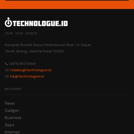
YOUR TECH UPDATE
Komplek Rumah Susun Petamburan Blok 1 Lt. Dasar,
Tanah Abang, Jakarta Pusat 10260
📞 087878477366
✉️
redaksi@technologue.id
✉️
hai@technologue.id
KATEGORI
News
Gadget
Business
Apps
Internet