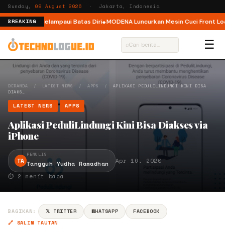
Sunday,
09 August 2026
· Jakarta, Indonesia
jak Pelari Melampaui Batas Diri
MODENA Luncurkan Mesin Cuci Front Load
BREAKING
☰
⌕
BERANDA
/
LATEST NEWS
/
APPS
/
APLIKASI PEDULILINDUNGI KINI BISA
DIAKS…
LATEST NEWS
APPS
Aplikasi PeduliLindungi Kini Bisa Diakses via
iPhone
PENULIS
TA
Apr 16, 2020
Tangguh Yudha Ramadhan
⏱ 2 menit baca
BAGIKAN:
𝕏 TWITTER
WHATSAPP
FACEBOOK
🔗 SALIN TAUTAN