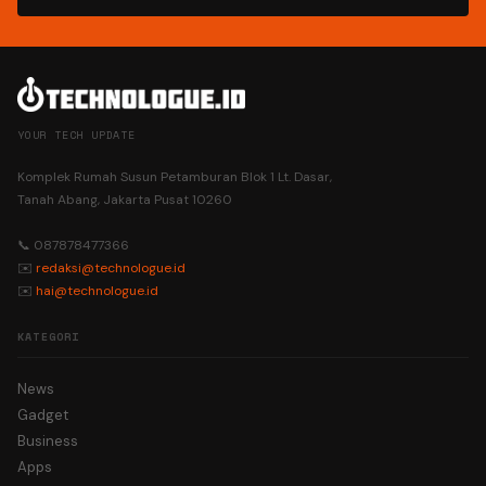
YOUR TECH UPDATE
Komplek Rumah Susun Petamburan Blok 1 Lt. Dasar,
Tanah Abang, Jakarta Pusat 10260
📞 087878477366
✉️
redaksi@technologue.id
✉️
hai@technologue.id
KATEGORI
News
Gadget
Business
Apps