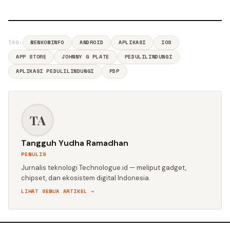
TAG:
MENKOMINFO
ANDROID
APLIKASI
IOS
APP STORE
JOHNNY G PLATE
PEDULILINDUNGI
APLIKASI PEDULILINDUNGI
PDP
TA
Tangguh Yudha Ramadhan
PENULIS
Jurnalis teknologi Technologue.id — meliput gadget,
chipset, dan ekosistem digital Indonesia.
LIHAT SEMUA ARTIKEL →