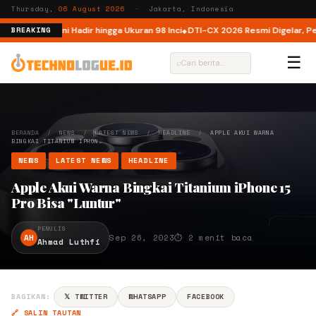
Thursday,
06 August 2026
· Jakarta, Indonesia
ndonesia, Kini Hadir hingga Ukuran 98 Inci
DTI-CX 2026 Resmi Digelar, Perku
BREAKING
☰
⌕
BERANDA
/
NEWS
/
LATEST NEWS
/
HEADLINE
/
APPLE AKUI WARNA
BINGKAI TITANIUM IPHON…
NEWS
LATEST NEWS
HEADLINE
Apple Akui Warna Bingkai Titanium iPhone 15
Pro Bisa "Luntur"
PENULIS
AH
Sep 26, 2023
⏱ 2 menit baca
Ahmad Luthfi
BAGIKAN:
𝕏 TWITTER
WHATSAPP
FACEBOOK
🔗 SALIN TAUTAN