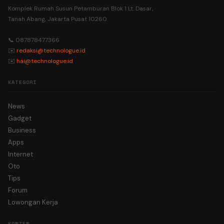
Komplek Rumah Susun Petamburan Blok 1 Lt. Dasar,
Tanah Abang, Jakarta Pusat 10260
📞 087878477366
✉️
redaksi@technologue.id
✉️
hai@technologue.id
KATEGORI
News
Gadget
Business
Apps
Internet
Oto
Tips
Forum
Lowongan Kerja
KONTEN