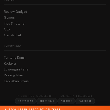
Review Gadget
Games
Tips & Tutorial
Oto
Cari Artikel
PERUSAHAAN
Tentang Kami
Redaksi
Lowongan Kerja
Pasang Iklan
Kebijakan Privasi
© 2026 TECHNOLOGUE.ID · HAK CIPTA DILINDUNGI
INSTAGRAM
TWITTER/X
YOUTUBE
FACEBOOK
📱 BACA LEBIH CEPAT DI APLIKASI