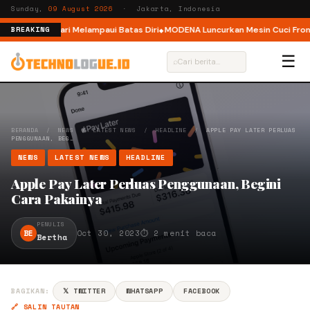
Sunday,
09 August 2026
· Jakarta, Indonesia
ar, Ajak Pelari Melampaui Batas Diri
MODENA Luncurkan Mesin Cuci Front 
BREAKING
☰
⌕
BERANDA
/
NEWS
/
LATEST NEWS
/
HEADLINE
/
APPLE PAY LATER PERLUAS
PENGGUNAAN, BEG…
NEWS
LATEST NEWS
HEADLINE
Apple Pay Later Perluas Penggunaan, Begini
Cara Pakainya
PENULIS
BE
Oct 30, 2023
⏱ 2 menit baca
Bertha
BAGIKAN:
𝕏 TWITTER
WHATSAPP
FACEBOOK
🔗 SALIN TAUTAN