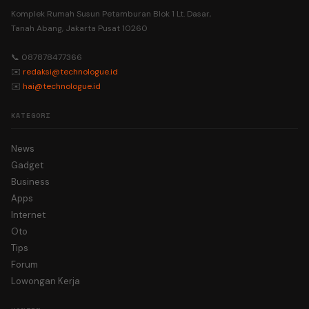
Komplek Rumah Susun Petamburan Blok 1 Lt. Dasar,
Tanah Abang, Jakarta Pusat 10260
📞 087878477366
✉️
redaksi@technologue.id
✉️
hai@technologue.id
KATEGORI
News
Gadget
Business
Apps
Internet
Oto
Tips
Forum
Lowongan Kerja