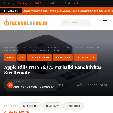
Sunday,
09 August 2026
· Jakarta, Indonesia
gelar, Ajak Pelari Melampaui Batas Diri
MODENA Luncurkan Mesin Cuci Fron
BREAKING
☰
⌕
BERANDA
/
NEWS
/
OS
/
LATEST NEWS
/
HEADLINE
/
TECHNOLOGY
/
APPLE RILIS TVOS 16.3.3, PERBAIKI KONEK…
NEWS
OS
LATEST NEWS
HEADLINE
TECHNOLOGY
Apple Rilis tvOS 16.3.3, Perbaiki Konektivitas
Siri Remote
PENULIS
AN
Mar 8, 2023
⏱ 1 menit baca
Ana Hanifatul Qomariah
BAGIKAN:
𝕏 TWITTER
WHATSAPP
FACEBOOK
🔗 SALIN TAUTAN