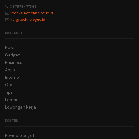
📞 087878477366
✉️
redaksi@technologue.id
✉️
hai@technologue.id
KATEGORI
News
Gadget
Business
Apps
Internet
Oto
Tips
Forum
Lowongan Kerja
KONTEN
Review Gadget