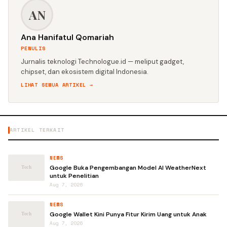
AN
Ana Hanifatul Qomariah
PENULIS
Jurnalis teknologi Technologue.id — meliput gadget,
chipset, dan ekosistem digital Indonesia.
LIHAT SEMUA ARTIKEL →
ARTIKEL TERKAIT
NEWS
Google Buka Pengembangan Model AI WeatherNext
untuk Penelitian
Aug 7, 2026
NEWS
Google Wallet Kini Punya Fitur Kirim Uang untuk Anak
Aug 7, 2026